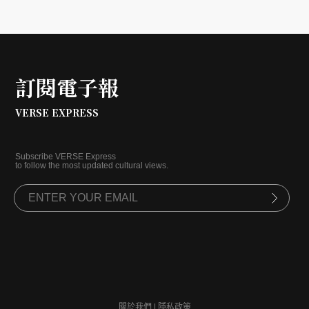
訂閱電子報
VERSE EXPRESS
Subscribe VERSE Express
to follow the most updated cultural views.
關於我們
|
隱私政策