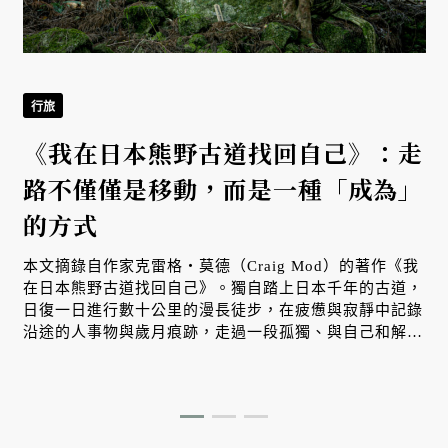
行旅
《我在日本熊野古道找回自己》：走
路不僅僅是移動，而是一種「成為」
的方式
本文摘錄自作家克雷格・莫德（Craig Mod）的著作《我
在日本熊野古道找回自己》。獨自踏上日本千年的古道，
日復一日進行數十公里的漫長徒步，在疲憊與寂靜中記錄
沿途的人事物與歲月痕跡，走過一段孤獨、與自己和解的
心靈旅程。