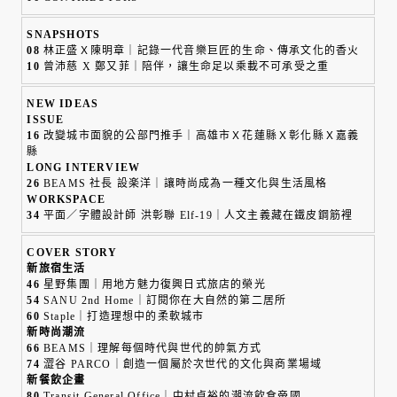
SNAPSHOTS
08
林正盛Ｘ陳明章｜記錄一代音樂巨匠的生命、傳承文化的香火
10
曾沛慈 X 鄭又菲｜陪伴，讓生命足以乘載不可承受之重
NEW IDEAS
ISSUE
16
改變城市面貌的公部門推手｜高雄市Ｘ花蓮縣Ｘ彰化縣Ｘ嘉義
縣
LONG INTERVIEW
26
BEAMS 社長 設楽洋｜讓時尚成為一種文化與生活風格
WORKSPACE
34
平面／字體設計師 洪彰聯 Elf-19｜人文主義藏在鐵皮鋼筋裡
COVER STORY
新旅宿生活
46
星野集團｜用地方魅力復興日式旅店的榮光
54
SANU 2nd Home｜訂閱你在大自然的第二居所
60
Staple｜打造理想中的柔軟城市
新時尚潮流
66
BEAMS｜理解每個時代與世代的帥氣方式
74
澀谷 PARCO｜創造一個屬於次世代的文化與商業場域
新餐飲企畫
80
Transit General Office｜中村貞裕的潮流飲食帝國