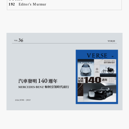
192
Editor's Murmur