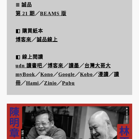
≣ 誠品
第 21 期
／
BEAMS 版
◧ 購買紙本
博客來
／
誠品線上
◧ 線上閱讀
udn 讀書吧
／
博客來
／
讀墨
／
台灣大哥大
myBook
／
Kono
／
Google
／
Kobo
／
漫讀
／
讀
冊
／
H
ami
／
Zinio
／
Pubu