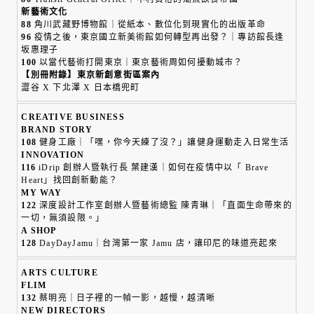
新藝術文化
88
角川武藏野博物館｜從紙本、數位化到現實化的出版革命
96
疫情之後，東京國立新美術館如何轉型再出發？｜專訪館長逢
坂惠理子
100
以當代藝術打開東京｜東京藝術周如何擾動城市？
【別冊附錄】東京新創意街區案內
澀谷 X 下北澤 X 日本橋兜町
CREATIVE BUSINESS
BRAND STORY
108
健身工廠｜「嘿，你今天練了沒？」讓健身運動走入日常生活
INNOVATION
116
iDrip 創辦人暨執行長 葉建漢｜如何在疫情中以「 Brave
Heart」找回創新動能？
MY WAY
122
深度設計工作室創辦人暨藝術總監 陳青琳｜「直面生命帶來的
一切，無須設限。」
A SHOP
128
DayDayJamu｜台灣第一家 Jamu 店，讓印尼的味道亮起來
ARTS CULTURE
FLIM
132
蔡明亮｜日子裡的一幀一影，越慢，越清晰
NEW DIRECTORS