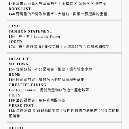
140
馬來西亞華人導演新勢力｜王禮霖 X 余修善 X 張吉安
BOOK LIST
148
野島剛的台灣政治書單｜大選前，閱讀一張選票的重量
STYLE
FASHION STATEMENT
164
靜・奢｜Invisible Power
#OOTD
174
影片創作者 RJ 廉傑克曼｜人帥真好的 3 個風格關鍵字
IDEAL LIFE
MY TOWN
154
宜蘭頭城｜不只是老街、衝浪，還有新生命力
HOME
164
陸莉莉的家｜餐飲名人們的私廚秘密基地
CREATIVE DINING
172
light source｜用餐飲選物店改造一座老城區
TIPSY
180
酒的視覺詩丨用色彩喚醒味蕾
VERSE TEST
188
年終測算 X 命理師簡少年｜從四件寶物中測出你 2024 年的桃
花運勢
OUTRO