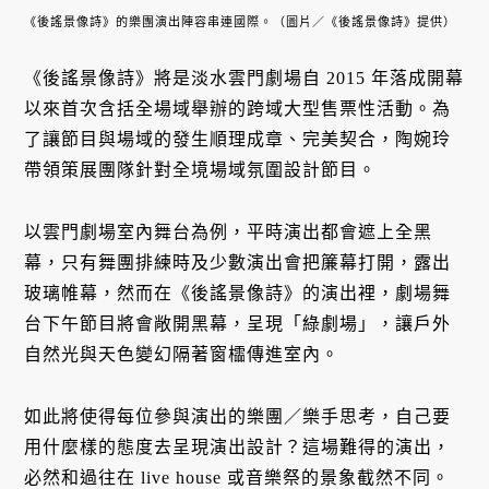
《後謠景像詩》的樂團演出陣容串連國際。（圖片／《後謠景像詩》提供）
《後謠景像詩》將是淡水雲門劇場自 2015 年落成開幕
以來首次含括全場域舉辦的跨域大型售票性活動。為
了讓節目與場域的發生順理成章、完美契合，陶婉玲
帶領策展團隊針對全境場域氛圍設計節目。
以雲門劇場室內舞台為例，平時演出都會遮上全黑
幕，只有舞團排練時及少數演出會把簾幕打開，露出
玻璃帷幕，然而在《後謠景像詩》的演出裡，劇場舞
台下午節目將會敞開黑幕，呈現「綠劇場」，讓戶外
自然光與天色變幻隔著窗櫺傳進室內。
如此將使得每位參與演出的樂團／樂手思考，自己要
用什麼樣的態度去呈現演出設計？這場難得的演出，
必然和過往在 live house 或音樂祭的景象截然不同。