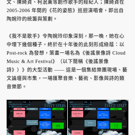
文、陳綺貞、柯泯薰等創作歌手的經紀人；陳綺貞在
2005-2006 年間的《花的姿態》巡迴演唱會，即出自
陶婉玲的統籌與策劃。
《我不是歌手》令陶婉玲印象深刻，那一晚，她在心
中埋下幾個種子，終於在十年後的此刻形成綠蔭：以
Post-rock 為發想，策畫一場名為《後謠景像詩 Cloud
Music & Art Festival》（以下簡稱《後謠景像
詩》）》的大型活動 —— 這是一個集結樂團現場、藝
文論壇與市集，一場匯聚音樂、藝術、影像與詩的類
音樂節。