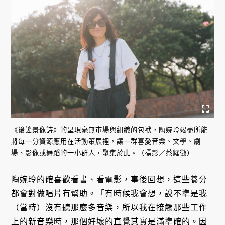
《後謠景像詩》的呈現毫無市場與組織的包袱，陶婉玲竭盡所能
將每一分資源應用在活動策展裡，讓一群喜愛音樂、文學、劇
場、影像或舞蹈的一小群人，聚集於此。（攝影／蔡耀徵）
陶婉玲的確喜歡看書、看電影，事後回想，這些養分
都會對做唱片有幫助。「有時候我會想，說不準是我
（當時）沒有聽那麼多音樂，所以我在接觸那些工作
上的新音樂時，那個好壞的直覺其實是滿準確的。因