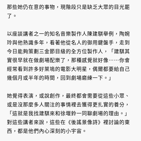
那些她仍在意的事物，現階段只是缺乏大眾的目光罷
了。
以座談講者之一的知名音樂製作人陳建騏舉例，陶婉
玲與他熟識多年，看著他從名人的御用鍵盤手，走到
今日能夠策劃三金節目級的全方位製作人，「建騏其
實很早就在做劇場配樂了，那種感覺就好像⋯⋯你會
經常看到許多好萊塢的電影大明星，偶爾都要給自己
幾個月或半年的時間，回到劇場磨練一下。」
她覺得表演，或說創作，最終都會需要從這些小眾、
或是沒那麼多人關注的事情裡去獲得更扎實的養分，
「這就是我找建騏來和徐堰鈴一同聊劇場的理由。」
對這些講者來說，這些在《後謠景像詩》裡討論的東
西，都是他們內心深刻的小宇宙。