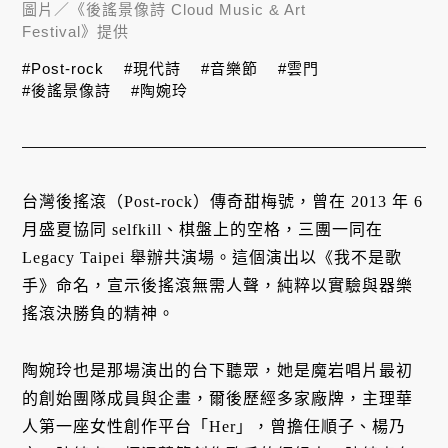
圖片／
《後謠景像詩 Cloud Music & Art
Festival》提供
#Post-rock
#現代詩
#音樂節
#雲門
#後謠景像詩
#陶婉玲
台灣後搖滾（Post-rock）傳奇甜梅號，曾在 2013 年 6
月盛夏協同 selfkill、棋盤上的空格，三團一同在
Legacy Taipei 舉辦共演場。這個演出以《我不是歌
手》命名，宣示後搖滾無需人聲，純粹以實驗與器樂
搖滾決勝負的精神。
陶婉玲也是那場演出的台下聽眾，她是魔岩唱片最初
的創始團隊成員與企畫，爾後歷經多家廠牌，主理華
人第一座女性創作平台「Her」，曾擔任順子、楊乃