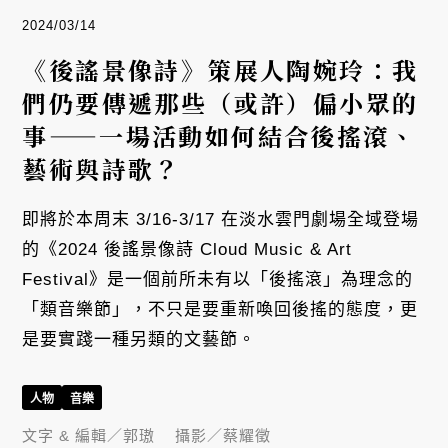
2024/03/14
《後謠景像詩》策展人陶婉玲：我
們仍要傳遞那些（或許）偏小眾的
事——一場活動如何結合後搖滾、
藝術與詩歌？
即將於本周末 3/16-3/17 在淡水雲門劇場全域登場
的《2024 後謠景像詩 Cloud Music & Art
Festival》是一個前所未有以「後搖滾」為理念的
「類音樂節」，不只是要重新喚回後搖的態度，更
是要實踐一種另類的文藝節。
人物
音樂
文字 & 編輯／
郭璈
攝影／
蔡耀徵