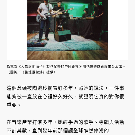
為電影《大象席地而坐》製作配樂的中國後搖名團花倫樂隊首度來台演出。
（圖片／《後謠景像詩》提供）
這個念頭被陶婉玲擱置好多年，照她的說法，一件事
能夠被一直放在心裡好久好久，就證明它真的對你很
重要。
在音樂產業打滾多年，她經手過的歌手、專輯與活動
不計其數，直到幾年前那個讓全球乍然停滯的