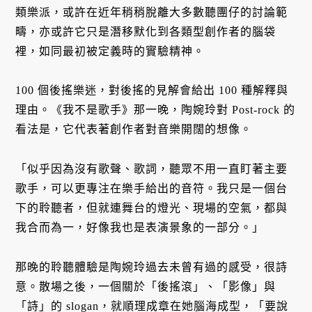
類樂派，或許在近年稍稍脫離大多數聽團仔的討論範
疇，亦或許它只是潛移默化到各類型創作者的腦袋
裡，如同最初被定義時的實驗精神。
100 個後搖樂迷，對後搖的見解會給出 100 種解釋與
理由。《我不是歌手》那一晚，陶婉玲對 Post-rock 的
看法是，它代表著創作者對音樂開闊的想像。
「似乎因為沒有歌聲、歌詞，聽眾不用一直盯著主要
歌手，可以更專注在樂手給出的音符。我只是一個台
下的聆聽者，但就連舞台的燈光、現場的空氣，都與
我合而為一，好像我也是表演景象的一部分。」
那晚的聆聽體驗是陶婉玲過去未曾有過的感受，很詩
意。散場之後，一個關於「後搖滾」、「影像」與
「詩」的 slogan，就順理成章在她腦海成型，「要說