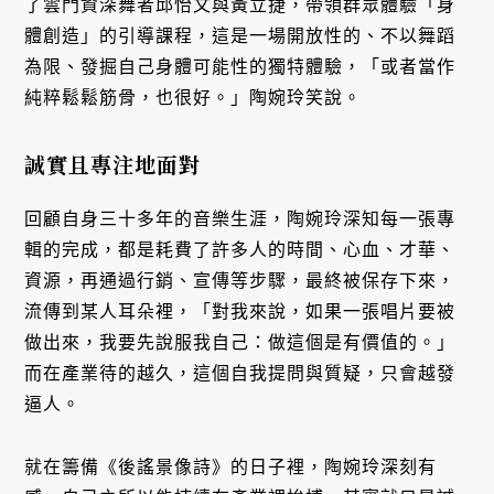
了雲門資深舞者邱怡文與黃立捷，帶領群眾體驗「身
體創造」的引導課程，這是一場開放性的、不以舞蹈
為限、發掘自己身體可能性的獨特體驗，「或者當作
純粹鬆鬆筋骨，也很好。」陶婉玲笑說。
誠實且專注地面對
回顧自身三十多年的音樂生涯，陶婉玲深知每一張專
輯的完成，都是耗費了許多人的時間、心血、才華、
資源，再通過行銷、宣傳等步驟，最終被保存下來，
流傳到某人耳朵裡，「對我來說，如果一張唱片要被
做出來，我要先說服我自己：做這個是有價值的。」
而在產業待的越久，這個自我提問與質疑，只會越發
逼人。
就在籌備《後謠景像詩》的日子裡，陶婉玲深刻有