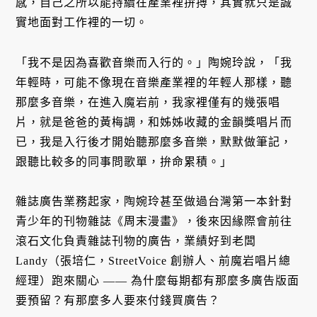
感，自己之所以能持續在產業裡拚搏，其實就只是誠
實地面對工作裡的一切。
「我不是因為喜歡音樂而入行的。」陶婉玲說，「我
年輕時，可能不像現在音樂產業裡的年輕人那樣，聽
那麼多音樂，在進入魔岩前，我家裡僅有的幾張唱
片，就是爸爸的黃梅調，和姊姊收藏的金韻獎唱片而
已，我是入行後才開始聽那麼多音樂，默默做筆記，
跟聽比較多的同事問歌單，拚命累積。」
雜誌廣告業務起家，陶婉玲甚至做過台灣第一本針對
青少年的刊物雜誌《周末漫畫》，後來因緣際會前往
滾石文化負責雜誌刊物的廣告，業績好到老闆
Landy（張培仁，StreetVoice 創辦人、前魔岩唱片總
經理）跑來關心 —— 為什麼每期都有那麼多廣告版面
要預留？有那麼多人要來付錢買廣告？