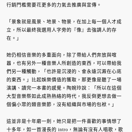
行銷門檻需要花更多的力氣去推廣與宣傳。
「景象就是風景、地景、物景，在加上每一個人才成
立，所以最終我選用人字旁的『像』去強調人的存
在。」
她仍相信音樂的多重面向，除了帶給人們奔放與喧
囂，也有另外一種音樂人所創造的東西，可以帶給我
們另一種觸動，「也許是沉浸的、會永遠沉澱在心底
的東西。」比起娛樂價值的獲取，那更像是聽了一場
演講、讀完一本書的感覺。陶婉玲說：「所以在這個
大型音樂祭如此成熟熱絡的時代，我反倒更想去做一
個偏小眾的類音樂節，沒有組織與市場的包袱。」
這並非是十年磨一劍，她只是把一件喜歡的事情想了
十多年，如一首漫長的 intro，無論有沒有人唱歌，歌