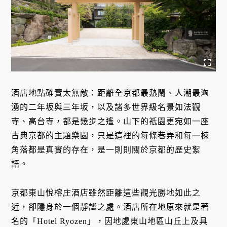
酒店地點確實太無敵：距離全京都最熱鬧、人潮最洶
湧的二年坂與三年坂，以及諸多世界級名景如法觀
寺、高台寺，都是幾步之遙。山下的祇園更宛如一座
古典京都的主題樂園，只是這裡的每條巷弄和每一棟
角落都是真實的存在，是一則則關於京都的歷史絮
語。
京都東山悅榕庄酒店雖然距離這些觀光勝地如此之
近，卻隱身於一個靜謐之處。酒店所在地原來就是著
名的「Hotel Ryozen」，因地處東山地區山丘上及具