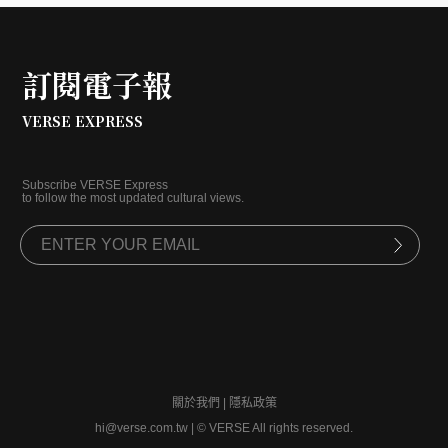
訂閱電子報
VERSE EXPRESS
Subscribe VERSE Express
to follow the most updated cultural views.
關於我們
|
隱私政策
hi@verse.com.tw
|
© VERSE All rights reserved.