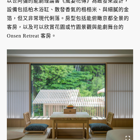
以世阿彌的能劇理論書《風姿花傳》為啟發來設計，
設備包括柏木浴缸、散發香氣的榻榻米、與細膩的金
箔，但又非常現代俐落。房型包括能俯瞰京都全景的
客房，以及可以欣賞花園或竹園景觀與能劇舞台的
Onsen Retreat 客房。