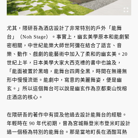
尤其，隈研吾為酒店設計了非常特別的戶外「能舞
台」（Noh Stage）。事實上，幽玄美學原本和能劇緊
密相關，中世紀能樂大師世阿彌在結合了語言、音
樂、動作、戲劇的能藝術中加入了柔和的幽玄美。20
世紀上半，日本美學大家大西克禮的書中也論及，
「能面被置於黑暗，能舞台四周全黑，時間在無邊無
形中慢慢流逝。能劇中，寫意的美麗舞姿，便是幽
玄。」所以這個舞台可以說是幽玄作為京都東山悅榕
庄酒店的核心。
在隈研吾的著作中有提及他過去設計能舞台的經驗。
年輕時在 90 年代初期，曾為宮城縣登米市登米町設計
過一個極為特別的能舞台。那是當地町長在酒酣耳熱