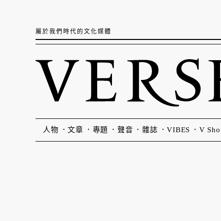
屬於我們時代的文化媒體
人物
文章
專題
聲音
雜誌
VIBES
V Sho