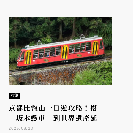
行旅
京都比叡山一日遊攻略！搭
「坂本纜車」到世界遺產延曆
寺祈願、山頂美術館欣賞印象
2025/08/10