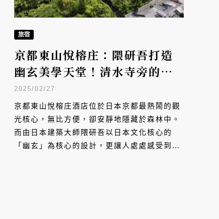
旅宿
京都東山悅榕庄：隈研吾打造
幽玄美學天堂！清水寺旁的頂
級溫泉酒店，竹林、能舞台的
2025/02/27
感官盛宴
京都東山悅榕庄酒店位於日本京都最熱鬧的觀
光核心，無比方便，卻安靜地隱藏於森林中。
而由日本建築大師隈研吾以日本文化核心的
「幽玄」為核心的設計，更讓人處處感受到這
一座感官殿堂的魅力，戶外的能舞台更是不能
錯過的朝聖之地。