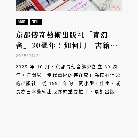
攝影
文化
京都傳奇藝術出版社「青幻
舍」30週年：如何用「書籍藝
術品」顛覆數位時代？
2025/07/21
2025 年 10 月，京都青幻舎迎來創立 30 週
年。這間以「當代藝術的存在感」為核心信念
的出版社，從 1995 年的一間小型工作室，成
長為日本藝術出版界的重要推手，累計出版超
過 1,000 本高品質藝術圖書。在電子書籍大
行其道的時代，青幻舎始終堅持「紙本藝術」
的收藏價值，並於 30 週年之際推出「幻本復
刊計劃」，重新詮釋藝術書在當代的意義。