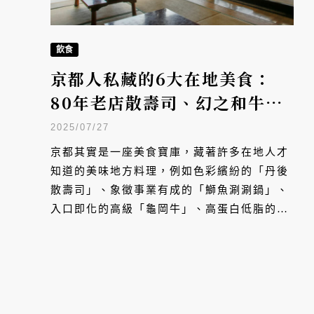
飲食
京都人私藏的6大在地美食：
80年老店散壽司、幻之和牛龜
岡牛
2025/07/27
京都其實是一座美食寶庫，藏著許多在地人才
知道的美味地方料理，例如色彩繽紛的「丹後
散壽司」、象徵事業有成的「鰤魚涮涮鍋」、
入口即化的高級「龜岡牛」、高蛋白低脂的
「雉雞火鍋」和春季限定「京筍料理」等，越
是探索越是驚喜。