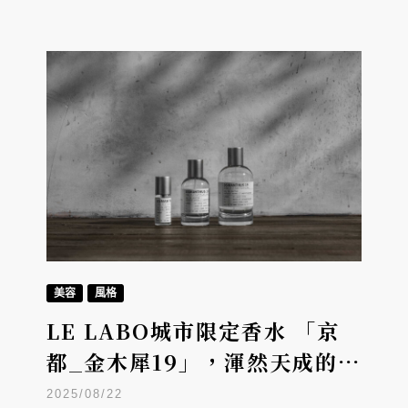
美容
風格
LE LABO城市限定香水 「京
都_金木犀19」，渾然天成的詩
意之美
2025/08/22