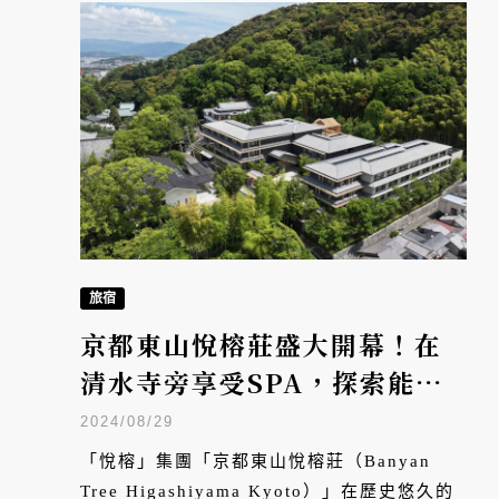
旅宿
京都東山悅榕莊盛大開幕！在
清水寺旁享受SPA，探索能劇
的千百面貌
2024/08/29
「悅榕」集團「京都東山悅榕莊（Banyan
Tree Higashiyama Kyoto）」在歷史悠久的