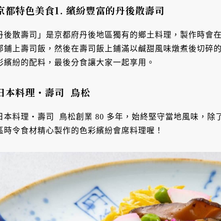
京都特色美食1. 繽紛豐富的丹後散壽司
丹後散壽司」是京都府丹後地區獨有的鄉土料理，製作時會在稱為「
部鋪上壽司飯，然後在壽司飯上鋪滿以鹹甜風味燉煮後切碎
彩繽紛的配料，最後分食讓大家一起享用。
日本料理・壽司 鳥松
日本料理・壽司 鳥松創業 80 多年，始終堅守當地風味，
區時令食材精心製作的色彩繽紛會席料理喔！