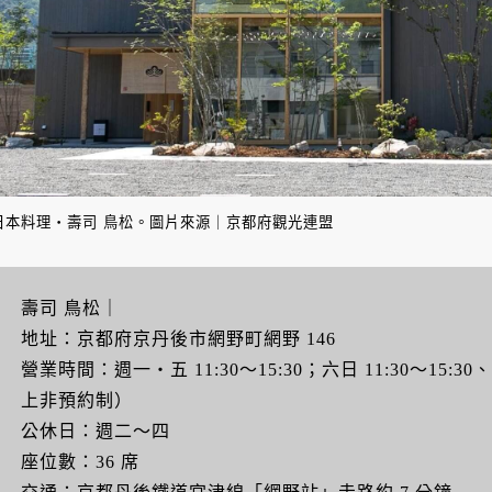
日本料理・壽司 鳥松。圖片來源｜京都府觀光連盟
壽司 鳥松｜
地址：京都府京丹後市網野町網野 146
營業時間：週一・五 11:30～15:30；六日 11:30～15:30
上非預約制）
公休日：週二～四
座位數：36 席