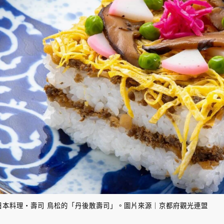
日本料理・壽司 鳥松的「丹後散壽司」。圖片來源｜京都府觀光連盟