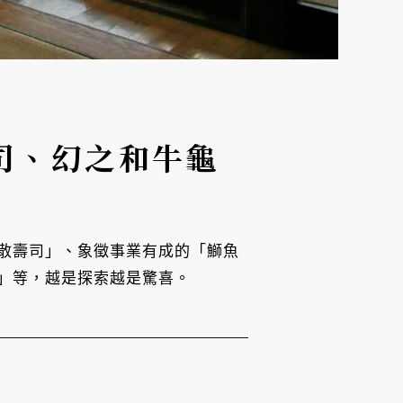
司、幻之和牛龜
散壽司」、象徵事業有成的「鰤魚
」等，越是探索越是驚喜。