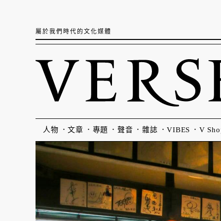
屬於我們時代的文化媒體
人物
文章
專題
聲音
雜誌
VIBES
V Sho