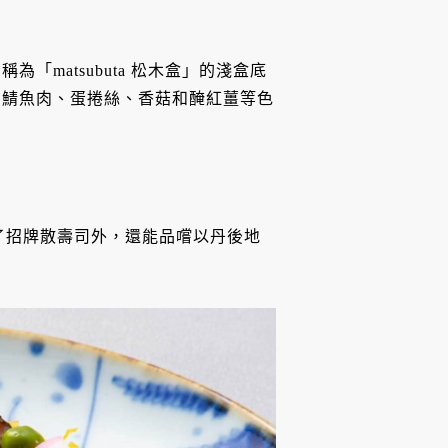
matsubuta 松木盒」的淺盒底
的鯖魚肉、蛋捲絲、香菇和醃紅薑等色
除了招牌散壽司外，還能品嚐以丹後地