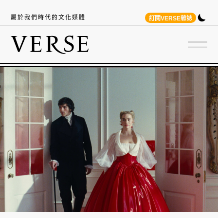
屬於我們時代的文化媒體
訂閱VERSE雜誌