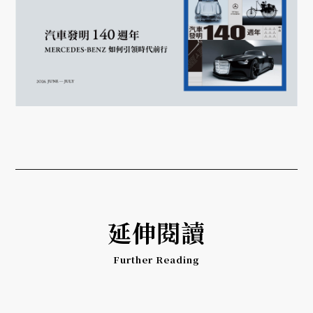
延伸閱讀
Further Reading