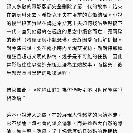
絕大多數的電影版都完全刪除了第二代的故事，結束
在凱瑟琳死去、希斯克里夫在墳前的哀慟結局。小說
的後半段其實是在講述希斯克里夫如何殘酷地報復下
一代，直到他最終在極度的思念中絕食而亡，讓兩房
的後代（哈瑞頓與小凱瑟琳）最終因愛而化解仇恨。
對導演來說，要在兩小時內呈現艾蜜莉・勃朗特那種
瘋狂且超越文明的熱情，幾乎是不可能的任務，因此
電影版往往以營造永恆浪漫為主體故事，而捨棄了後
半部漫長且黑暗的報復過程。
儘管如此，《咆哮山莊》為何仍吸引不同世代導演爭
相改編？
這本小說迷人之處，在於展現人性慾望的原始本能，
它不談論上流社會的溫文儒雅，而是透過大自然的隱
喻，如荒野、強風、泥土揭露原始且殘酷的愛恨情