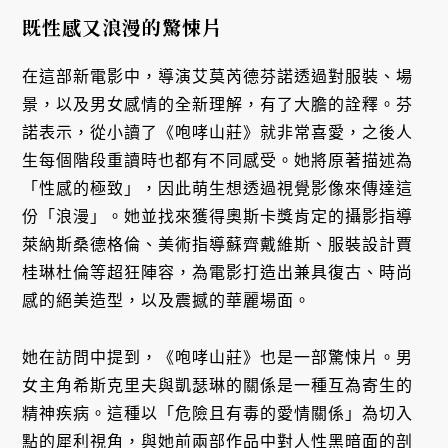
既性感又浪漫的驚悚片
在這部新電影中，導演艾莫芮德芬諾透過對服裝、場
景，以及男女感情的全新理解，有了大膽的詮釋。芬
諾表示，從小讀了《咆哮山莊》就非常喜愛，之後人
生每個階段重讀時也都有不同感受。她將原著描述為
「性感的極致」，因此萌生想透過視覺影像來傳達這
份「浪漫」。她並找來獲得奧斯卡獎肯定的攝影指導
萊納斯桑德格倫、美術指導蘇齊戴維斯、服裝設計賈
桂琳杜倫等超狂陣容，為電影打造出兼具復古、時尚
感的絕美造型，以及震撼的華麗場面。
她在訪問中提到，《咆哮山莊》也是一部驚悚片。男
女主角希斯克里夫與凱瑟琳的關係是一種互為寄生的
精神疾病。這種以「危險且有毒的愛情關係」為切入
點的犀利視角，與她前兩部作品中對人性黑暗面的剖