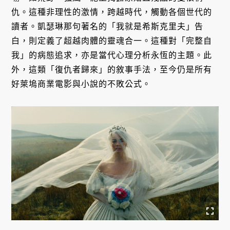
仇。這種非理性的激情，跨越時代，觸動各個世代的
讀者。凱瑟琳那句著名的「我就是希斯克里夫」告
白，則定義了超越肉體的靈魂合一。這種對「完整自
我」的病態追求，亦是當代心理分析永恆的主題。此
外，這類「復仇者歸來」的敘事手法，至今仍是所有
好萊塢商業電影與小說的不敗公式。