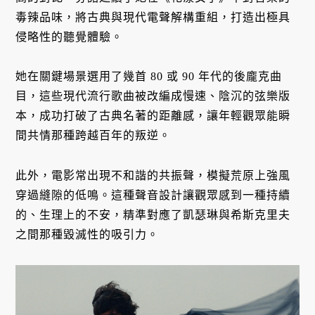
毒辣品味，將古典與現代電聲解構重組，打造出極具
侵略性的聽覺體驗。
她在關鍵場景選用了幾首 80 或 90 年代的後龐克曲
目，這些現代流行歌曲被改編成慢速、陰沉的弦樂版
本，成功打破了古典名著的距離感，讓年輕觀眾能瞬
間共情那種跨越百年的叛逆。
此外，電影常出現不和諧的共振聲，模擬荒原上強風
穿過縫隙的低鳴。這種聲音設計讓觀眾感到一種持續
的、生理上的不安，精準對應了凱瑟琳與希斯克里夫
之間那種毀滅性的吸引力。