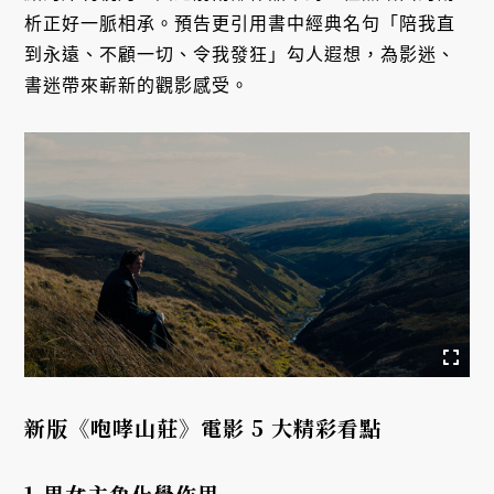
析正好一脈相承。預告更引用書中經典名句「陪我直
到永遠、不顧一切、令我發狂」勾人遐想，為影迷、
書迷帶來嶄新的觀影感受。
新版《咆哮山莊》電影 5 大精彩看點
1.男女主角化學作用