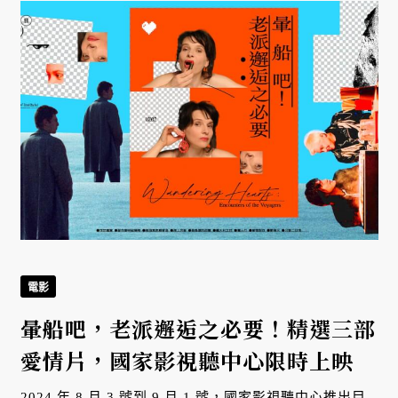
電影
暈船吧，老派邂逅之必要！精選三部
愛情片，國家影視聽中心限時上映
2024 年 8 月 3 號到 9 月 1 號，國家影視聽中心推出目