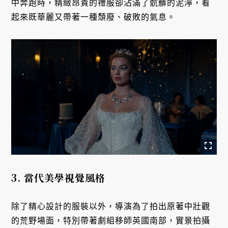
中奔跑時，精緻昂貴的禮服卻沾滿了骯髒的泥濘，看
起來既華麗又帶著一種頹廢、破敗的氣息。
3. 當代美學視覺風格
除了精心設計的服裝以外，導演為了拍出原著中壯觀
的荒野場面，特別帶著劇組移師英國南部，實景拍攝