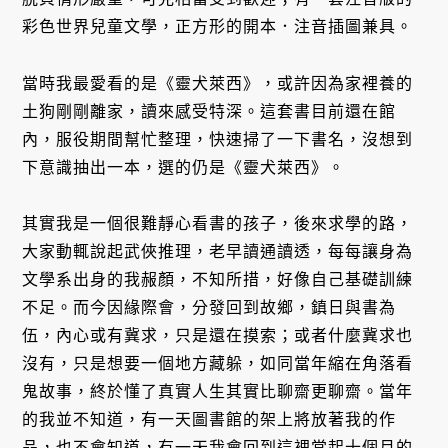
彩色世界兒童文學，正方形的開本．注音插圖兼具。
當時我最愛看的是《靈犬萊西》，或許因為家裡養的
土狗剛剛離家，讀來感受特深。這套書目前還在館
內，服役期間幫忙整理，快速掃了一下書名，沒想到
下意識抽出一本，選的仍是《靈犬萊西》。
其實我是一個很難靜心看書的孩子，後來求學的路，
大家動輒說起武俠推理，老早讀通讀透，每每讓身為
文學系出身的我赧顏，不知所措，好像自己基礎訓練
不足。而今因緣際會，分發回到故鄉，鎮日與書為
伍，內心或有冀求，只是還在摸索；或者什麼冀求也
沒有，只是想要一個地方藏躲，如同當年縮在角落看
鬼故事，終於懂了真實人生其實比聊齋更聊齋。當年
的我並不知道，有一天圖書館的架上將放著我的作
品，也不會知道，有一天我會回到這裡當起十個月的