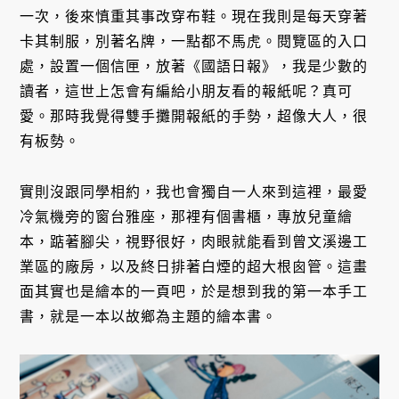
一次，後來慎重其事改穿布鞋。現在我則是每天穿著
卡其制服，別著名牌，一點都不馬虎。閱覽區的入口
處，設置一個信匣，放著《國語日報》，我是少數的
讀者，這世上怎會有編給小朋友看的報紙呢？真可
愛。那時我覺得雙手攤開報紙的手勢，超像大人，很
有板勢。
實則沒跟同學相約，我也會獨自一人來到這裡，最愛
冷氣機旁的窗台雅座，那裡有個書櫃，專放兒童繪
本，踮著腳尖，視野很好，肉眼就能看到曾文溪邊工
業區的廠房，以及終日排著白煙的超大根囪管。這畫
面其實也是繪本的一頁吧，於是想到我的第一本手工
書，就是一本以故鄉為主題的繪本書。