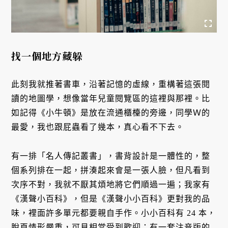
找一個地方藏躲
此刻我就推著書車，沿著記憶的虛線，重構著這張閱
讀的地圖學，想像當年兒童閱覽區的這裡與那裡。比
如記得《小牛頓》是放在流通櫃檯的旁邊，同學Ｗ的
最愛，我也跟屁蟲看了幾本，真心看不下去。
有一排「名人傳記叢書」，書背設計是一體性的，整
個系列排在一起，拼湊起來會是一張人臉，但凡看到
次序不對，我就不厭其煩地將它們順過一遍；我家有
《漢聲小百科》，但是《漢聲小小百科》更對我的品
味，裡面許多單元都要親自手作。小小百科有 24 本，
脫頁情形嚴重，可見相當受到歡迎；有一套注音版的