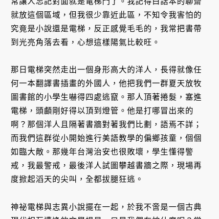
常讓人忘記對面就是電梯門了。我記得白話本的聊齋
就放這個區域，但我很少靠近此區，不知令我害怕的
究竟是小說還是電梯，反正感覺毛毛的，我常把書帶
到光亮角落去看，心想這樣陽氣比較旺。
那日電梯突然走出一個身形高大的洋人，長得就像任
何一本翻譯書插畫的外國人，他把我們一群夏天放牧
圖書館的小學生嚇得四處逃竄。那人頂著捲髮，塞進
電梯，頭顱剛好得以頂到燈管。他是打哪冒出來的
啊？那個洋人且隔著書牆對著我們比劃，語焉不詳；
而我們這群從小開始進行美語教學的偏鄉孩童，個個
如臨大敵。那幾年台灣治安也很敗壞，學生懂得警
戒，我最警戒，最後洋人試圖攀越書牆之際，現場再
度掀起滔天的尖叫，全都拔腿狂逃。
神祕電梯與志異小說擺在一起，於我不啻是一個古典