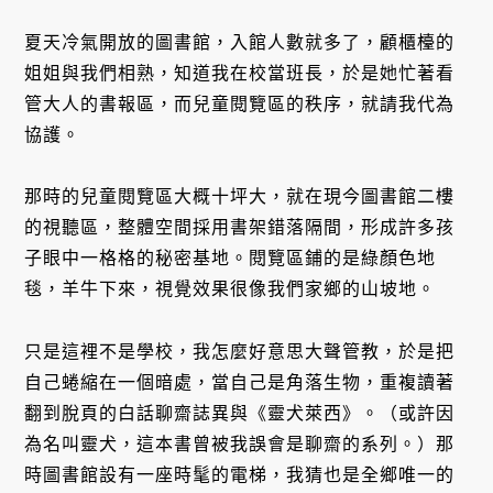
夏天冷氣開放的圖書館，入館人數就多了，顧櫃檯的
姐姐與我們相熟，知道我在校當班長，於是她忙著看
管大人的書報區，而兒童閱覽區的秩序，就請我代為
協護。
那時的兒童閱覽區大概十坪大，就在現今圖書館二樓
的視聽區，整體空間採用書架錯落隔間，形成許多孩
子眼中一格格的秘密基地。閱覽區鋪的是綠顏色地
毯，羊牛下來，視覺效果很像我們家鄉的山坡地。
只是這裡不是學校，我怎麼好意思大聲管教，於是把
自己蜷縮在一個暗處，當自己是角落生物，重複讀著
翻到脫頁的白話聊齋誌異與《靈犬萊西》。（或許因
為名叫靈犬，這本書曾被我誤會是聊齋的系列。）那
時圖書館設有一座時髦的電梯，我猜也是全鄉唯一的