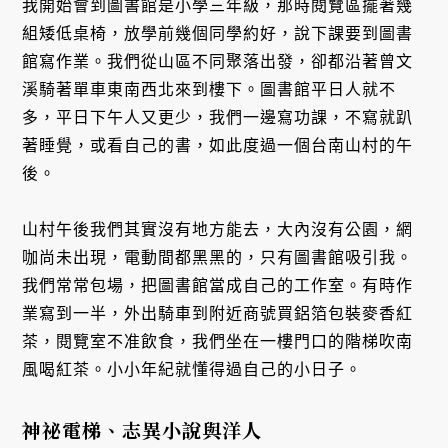
我開始會到圖書館是小學三年級，那時閱覽區擺著幾
組矮低桌椅，放學前幾個同學約好，說下課要到圖書
館寫作業。我們從山區不同聚落出發，卻都沿著曾文
溪騎著單車東南西北來到樓下。圖書館平日人就不
多，平日下午人又更少，我們一邊寫功課，不寫就趴
著睡覺，或看自己的書，如此度過一個台南山村的午
後。
山村午後我們其實沒有地方能去，大內沒有公園，網
咖尚未出現，電動間都黑黑的，只有圖書館吸引我。
我們常常包場，把圖書館當成自己的工作室。有時作
業寫到一半，外出騎車到附近商號買鋁箔包裝麥香紅
茶，閱覽室不准飲食，我們坐在一樓門口的階梯吹南
風喝紅茶。小小年紀就懂得過自己的小日子。
神祕電梯、志異小說與洋人