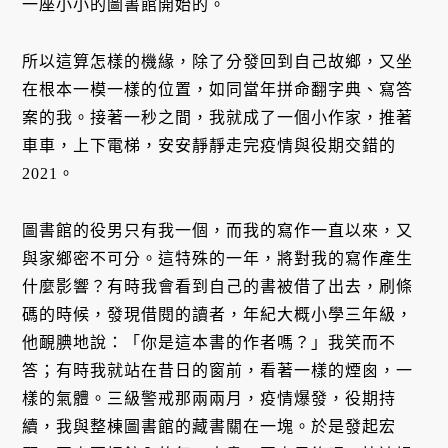
一座小小的圖書館開始的。
所以這算怎樣的機緣，除了分發回到自己故鄉，又坐
在根本一模一樣的位置，如同當年拼命翻字典、寫答
案的我。接著一秒之間，我就成了一個小作家，推著
車車，上下電梯，安安靜靜走完疫情與役期交錯的
2021。
圖書館的役男只有我一個，而我的寫作一直以來，又
與家鄉密不可分。這特殊的一年，將對我的寫作產生
什麼影響？有時我會看到自己的書被借了出去，刷條
碼的時候，發現借閱的讀者，年紀大概小學三年級，
他靦腆地說：「你是這本書的作者嗎？」我笑而不
答；有時我就站在昔日的窗前，看著一樣的煙囪，一
樣的氣體。三級警戒那兩兩月，疫情爆發，役期持
續，我與整棟圖書館的藏書關在一塊。於是發起宏