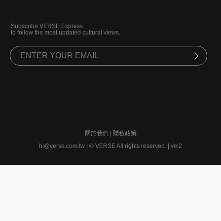
Subscribe VERSE Express
to follow the most updated cultural views.
關於我們
|
隱私政策
hi@verse.com.tw
|
© VERSE All rights reserved. | vm2