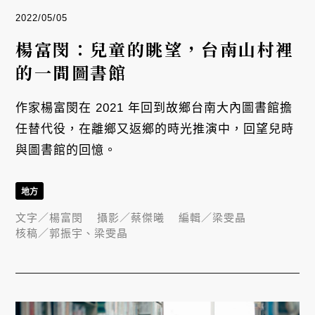
2022/05/05
楊富閔：兒童的眺望，台南山村裡
的一間圖書館
作家楊富閔在 2021 年回到故鄉台南大內圖書館擔
任替代役，在離鄉又返鄉的時光推演中，回望兒時
與圖書館的回憶。
地方
文字／
楊富閔
攝影／
蔡傑曦
編輯／
梁雯晶
核稿／
郭振宇、梁雯晶