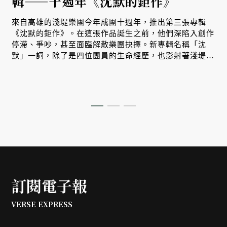
輯——十週年《沈默的鉅作》
來自高雄的淺堤樂團今年成團十週年，推出第三張專輯
《沈默的鉅作》。在這張作品誕生之前，他們深陷入創作
停滯、爭吵，甚至面臨解散樂團抉擇。新專輯名稱「沈
默」一詞，除了是四位團員的生命經歷，也影射著淺堤走
過十年，重新理解彼此的過程。而我們也在其中，看見台
灣樂團邁向成熟、獨立經營的試煉之路。
訂閱電子報
VERSE EXPRESS