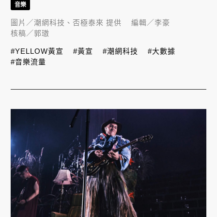
音樂
圖片／
潮網科技、否極泰來 提供
編輯／
李豪
核稿／
郭璈
#YELLOW黃宣
#黃宣
#潮網科技
#大數據
#音樂流量