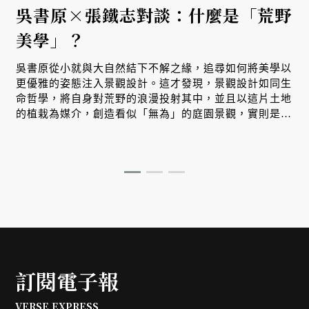
吳書原×張鐵志對談：什麼是「荒野
美學」？
吳書原從小就與大自然結下不解之緣，追尋如何將美學以
更優雅的姿態注入景觀設計。這才發現，景觀設計如同生
命哲學，將自身對荒野的浪漫投射其中，並且以這片土地
的植栽為媒介，創造看似「無為」的庭園景觀，實則是島
嶼生命精華的濃縮，讓每件景觀作品，都是獻給土地最美
的詩歌。
訂閱電子報
VERSE EXPRESS