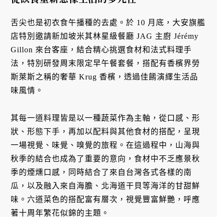
舌尖也是初衣食午播種的去處。於 10 月底，大安旗艦
店特別邀請新加坡米其林星級餐廳 JAG 主廚 Jérémy
Gillon 來台客座，結合精心挑選食材和法式料理手
法，特別研發周末限定早午餐套餐，搭配有香檳界勞
斯萊斯之稱的奢華 Krug 香檳，透過佳餚演繹生活品
味風情。
其每一道料理皆是以一種蔬菜作為主軸，從口感、形
狀、形態下手，再加以配料與其他食材的搭配，呈現
一場視覺、味覺、嗅覺的旅程。在這過程中，山海與
秋季的結合也成為了重要的意向，食材中不乏應景秋
季的煙燻口感，同時結合了來自台灣各式各樣的南
瓜，以及融入來自海膽、北海道干貝等海洋的甘甜鮮
味。六道菜色的搭配富有層次，視覺豐富鮮艷，呼應
著十周年繁花似錦的主題。