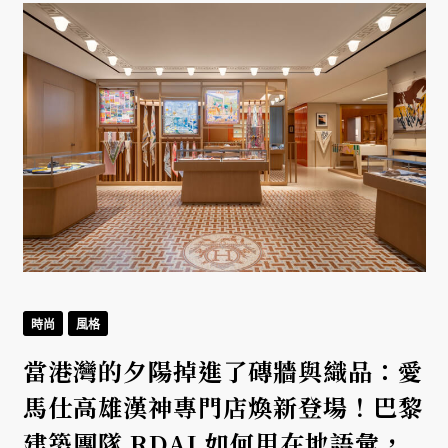
時尚
風格
當港灣的夕陽掉進了磚牆與織品：愛
馬仕高雄漢神專門店煥新登場！巴黎
建築團隊 RDAI 如何用在地語彙，