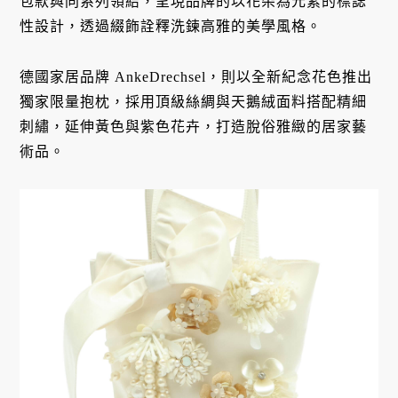
包款與同系列領結，呈現品牌的以花朵為元素的標誌
性設計，透過綴飾詮釋洗鍊高雅的美學風格。
德國家居品牌 AnkeDrechsel，則以全新紀念花色推出
獨家限量抱枕，採用頂級絲綢與天鵝絨面料搭配精細
刺繡，延伸黃色與紫色花卉，打造脫俗雅緻的居家藝
術品。