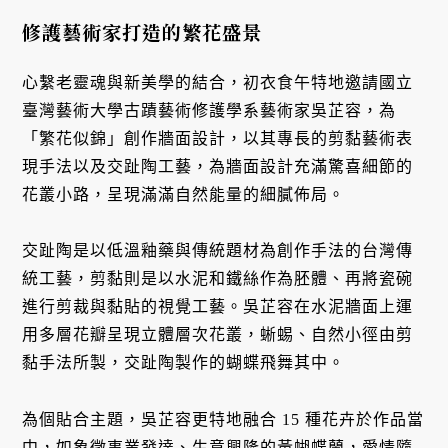
修護藝術家打造的繁花盛景
心繫老靈魂與新美學的結合，初衣食午特地邀請國立
臺灣藝術大學古蹟藝術修護學系藝術家吳芷容，為
「繁花似錦」創作牆面設計，以其專長的剪黏藝術表
現手法以及交趾陶工藝，為牆面設計充滿驚喜細節的
花叢小路，呈現滿滿自然能量的細膩佈局。
交趾陶是以低溫釉藥與傳統題材為創作手法的台灣傳
統工藝，剪黏則是以水泥和鐵絲作為胚體、再將瓷碗
進行剪裁與黏貼的視覺工藝。吳芷容在水泥牆面上運
用多層花瓣呈現立體層次花叢，蜥蜴、自然小徑由剪
黏手法所製，交趾陶製作的蝴蝶飛舞其中。
為個貼合主題，吳芷容更特地融合 15 種花卉於作品當
中，如象徵事業發達、生意興隆的黃蝴蝶蘭，愛情隨