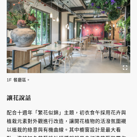
1F 餐廳區。
讓花說話
配合十週年「繁花似錦」主題，初衣食午採用花卉與
植栽元素對外觀進行改造，讓開花植物的活潑氛圍襯
以植栽的綠意與有機曲線。其中櫥窗設計是最大看