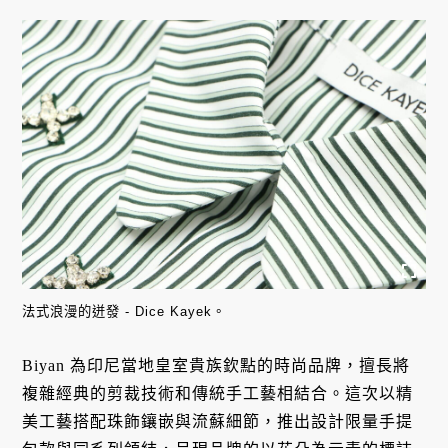
法式浪漫的迸發 - Dice Kayek。
Biyan 為印尼當地皇室貴族欽點的時尚品牌，擅長將
複雜經典的剪裁技術和傳統手工藝相結合。這次以精
美工藝搭配珠飾鑲嵌與流蘇細節，推出設計限量手提