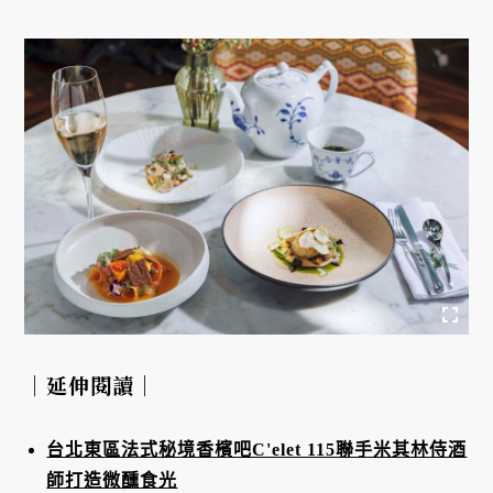
｜延伸閱讀｜
台北東區法式秘境香檳吧C'elet 115聯手米其林侍酒
師打造微醺食光