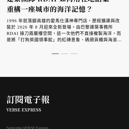
重構一座城市的海洋記憶？
1996 年就落腳高雄的愛馬仕漢神專門店，歷經擴建與改
裝於 2026 年 8 月迎來全新登場。由巴黎建築事務所
RDAI 操刀兩層樓空間，這一次他們不直接複製海洋，而
是將「打狗英國領事館」的紅磚意象、碼頭貨櫃與海浪光
影，轉化為牆面上的立體紋理。在正式對外開幕之際，帶
大家搶先一探這座屬於南台灣、懂得與自然光影對話的工
藝空間。
訂閱電子報
VERSE EXPRESS
Subscribe VERSE Express