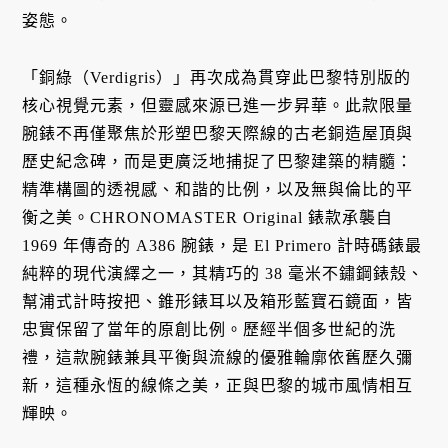
姿態。
「銅綠（Verdigris）」再次成為貫穿此巴黎特別版的
核心視覺元素，但靈感來源已進一步昇華。此款限量
腕錶不再僅聚焦於形塑巴黎天際線的古老銅造屋頂與
歷史紀念碑，而是更廣泛地捕捉了巴黎建築的精髓：
精準構圖的透視感、和諧的比例，以及無與倫比的平
衡之美。CHRONOMASTER Original 錶款承襲自
1969 年傳奇的 A386 腕錶，是 El Primero 計時碼錶最
純粹的現代演繹之一，其精巧的 38 毫米不鏽鋼錶殼、
幫浦式計時按把、錐形錶耳以及箱形藍寶石鏡面，皆
忠實保留了當年的原創比例。歷經半個多世紀的洗
禮，這款腕錶兼具平衡與流線的優雅輪廓依舊歷久彌
新，這種永恆的線條之美，正與巴黎的城市風情相互
輝映。