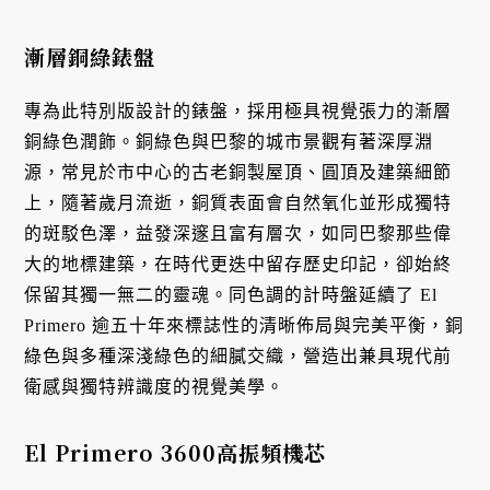
漸層銅綠錶盤
專為此特別版設計的錶盤，採用極具視覺張力的漸層
銅綠色潤飾。銅綠色與巴黎的城市景觀有著深厚淵
源，常見於市中心的古老銅製屋頂、圓頂及建築細節
上，隨著歲月流逝，銅質表面會自然氧化並形成獨特
的斑駁色澤，益發深邃且富有層次，如同巴黎那些偉
大的地標建築，在時代更迭中留存歷史印記，卻始終
保留其獨一無二的靈魂。同色調的計時盤延續了 El
Primero 逾五十年來標誌性的清晰佈局與完美平衡，銅
綠色與多種深淺綠色的細膩交織，營造出兼具現代前
衛感與獨特辨識度的視覺美學。
El Primero 3600
高振頻機芯