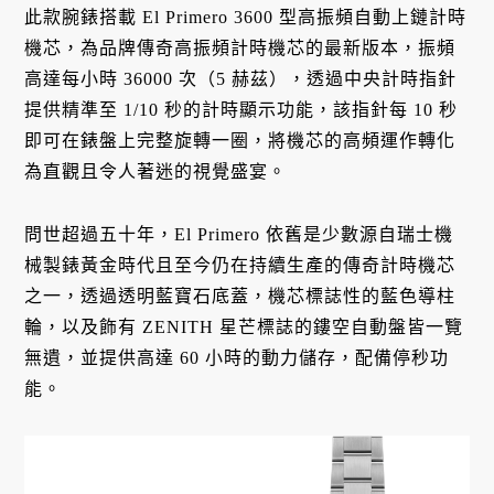
此款腕錶搭載 El Primero 3600 型高振頻自動上鏈計時
機芯，為品牌傳奇高振頻計時機芯的最新版本，振頻
高達每小時 36000 次（5 赫茲），透過中央計時指針
提供精準至 1/10 秒的計時顯示功能，該指針每 10 秒
即可在錶盤上完整旋轉一圈，將機芯的高頻運作轉化
為直觀且令人著迷的視覺盛宴。
問世超過五十年，El Primero 依舊是少數源自瑞士機
械製錶黃金時代且至今仍在持續生產的傳奇計時機芯
之一，透過透明藍寶石底蓋，機芯標誌性的藍色導柱
輪，以及飾有 ZENITH 星芒標誌的鏤空自動盤皆一覽
無遺，並提供高達 60 小時的動力儲存，配備停秒功
能。