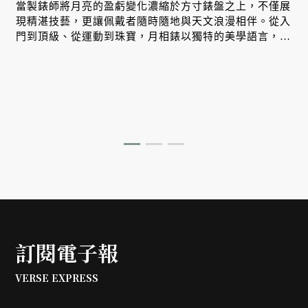
當製錶師將月亮的盈虧變化濃縮於方寸錶盤之上，不僅展
現精湛技藝，更讓佩戴者隨時隨地與天文浪漫相伴。從入
門到頂級、從運動到珠寶，月相錶以獨特的美學語言，訴
說著時間與星月的永恆對話。
訂閱電子報
VERSE EXPRESS