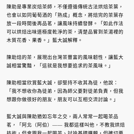
陳助是專業炭焙茶師，不僅遵循傳統古法烘焙茶葉，
也會以如同葡萄酒的「熟成」概念，將焙完的茶葉存
放一段時間後再品茗，讓風味持續發酵。「如此作法
可以烘焙出味道極度乾淨的茶，清楚品嘗到茶湯裡的
木質花香、果香。」藍大誠解釋。
陳助焙的茶，展現出台灣茶豐富的風味韌性，讓藍大
誠相當驚豔，「這就是我想要追求的茶風味。」
陳助相當欣賞藍大誠，卻堅持不收其為徒，他說：
「我不想收你為徒弟，因為師父要對徒弟負責，但我
想跟你做很好的朋友，朋友可以互相交流討論。」
藍大誠與陳助猶如忘年之交，兩人常常一起喝茶品
茗，「阿北（阿伯）—— 我都這樣叫他，不教我烘焙
技術，但會跟我一起喝茶、討論基礎邏輯，但確切要