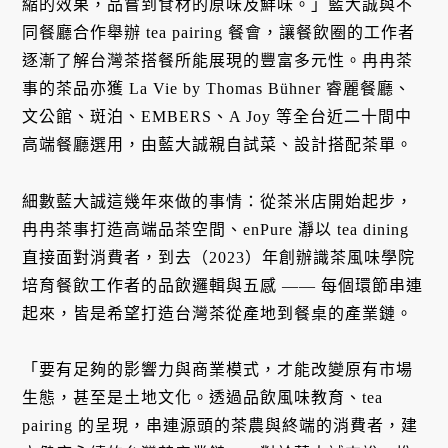
縮的效果，品嘗到食材的原味及鮮味。」藍大誠與不
同餐廳合作舉辦 tea pairing 餐會，讓餐飲圈的工作者
逐漸了解台灣茶搭餐所能展現的豐富多元性。冉冉茶
事的茶品亦獲 La Vie by Thomas Bühner 睿麗餐廳、
文公館、斑泊、EMBERS、A Joy 等全台近二十間中
高端餐廳選用，由藍大誠親自試菜、設計搭配茶單。
細數藍大誠這幾年來做的事情：從茶米店開始起步，
冉冉茶事打造高端品茶空間、enPure 瀞以 tea dining
直接面對消費者，到去（2023）年創辦識茶風味學院
培育餐飲工作者的品飲邏輯與五感 —— 每個環節串連
起來，皆是希望打造台灣茶從產地到餐桌的產業鏈。
「要有足夠的影響力與商業模式，才能改變原有市場
生態，甚至是土地文化。透過品飲風味教育、tea
pairing 的呈現，串連源頭的茶農與終端的消費者，建