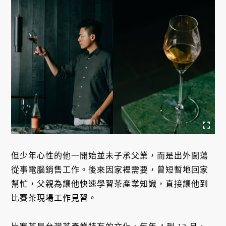
但少年心性的他一開始並未子承父業，而是出外闖蕩
從事電腦銷售工作。後來因家裡需要，曾短暫地回家
幫忙，父親為讓他快速學習茶產業知識，直接讓他到
比賽茶現場工作見習。