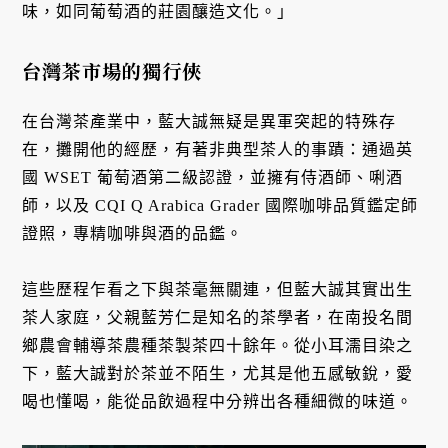
味，如同葡萄酒的莊園釀造文化。」
台灣茶市場的獨行俠
在台灣茶產業中，藍大誠無疑是異軍突起的特殊存
在，攤開他的經歷，有著非典型茶人的事蹟：通過英
國 WSET 葡萄酒第二級認證，並擁有侍酒師、唎酒
師，以及 CQI Q Arabica Grader 國際咖啡品質鑑定師
證照，專精咖啡與酒的品鑑。
這些歷程乍看之下與茶毫無關連，但藍大誠其實出生
茶人家庭，父親藍芳仁是知名的茶學者，在南投名間
鄉農會輔導茶農種茶製茶四十餘年。從小耳濡目染之
下，藍大誠對於茶並不陌生，尤其是他五感敏銳，愛
喝也懂喝，能從品飲過程中分辨出各種細微的味道。