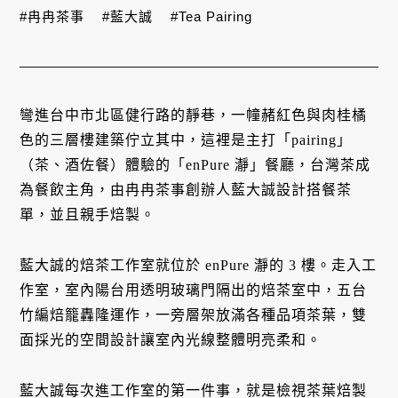
#冉冉茶事
#藍大誠
#Tea Pairing
彎進台中市北區健行路的靜巷，一幢赭紅色與肉桂橘
色的三層樓建築佇立其中，這裡是主打「pairing」
（茶、酒佐餐）體驗的「enPure 瀞」餐廳，台灣茶成
為餐飲主角，由冉冉茶事創辦人藍大誠設計搭餐茶
單，並且親手焙製。
藍大誠的焙茶工作室就位於 enPure 瀞的 3 樓。走入工
作室，室內陽台用透明玻璃門隔出的焙茶室中，五台
竹編焙籠轟隆運作，一旁層架放滿各種品項茶葉，雙
面採光的空間設計讓室內光線整體明亮柔和。
藍大誠每次進工作室的第一件事，就是檢視茶葉焙製