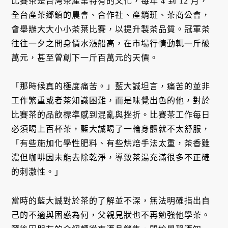
比賽茶是台灣茶產業特有的文化，每年 4 到 12 月，
全台產茶鄉鎮的農會、合作社、產銷班、茶商公會，
會舉辦大大小小茶葉比賽，以提升製茶品質。冠軍茶
往往一夕之間身價水漲船高，在市場行情動輒一斤破
萬元，甚至曾創下一斤百萬元的天價。
「那時候真的極度痛苦。」藍大誠坦言，痛苦的並非
工作繁重或者茶知識困難，而是味覺出色的他，對於
比賽茶的品飲標準感到混亂與挫折。比賽茶工作每日
必須喝上百杯茶，藍大誠喝了一輪身體就不太舒服，
「有些施加化學性肥料、有些烘焙手法太重，茶香雖
濃但咖啡因未能去除乾淨，導致茶湯充滿很多不正確
的刺激性。」
當時的藍大誠對於茶的了解並不深，無法明確指出自
己的不適與困惑為何，父親見狀也不再勉強他學茶。