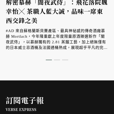
解密慕赫「闇夜武侍」：飛花落院魏
菜
幸怡╳ 茶職人藍大誠，品味一席東
西交鋒之美
#AD 來自蘇格蘭斯貝賽產區、最具神祕感的傳奇酒廠慕
赫 Mortlach，今年隆重獻上年度限量原酒臻選新作「闇
夜武侍」，以慕赫獨有的 2.81 蒸餾工藝，加上絕無僅有
的日本威士忌酒桶及法國通桶熟成，展現超乎平凡的完美
比例。
訂閱電子報
VERSE EXPRESS