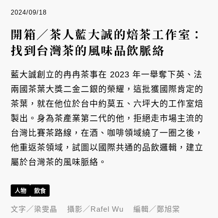
2024/09/18
開箱／茶人藍大誠的焙茶工作室：
找到台灣茶的風味品飲脈絡
藍大誠創立的冉冉茶事在 2023 年一舉奪下英、法
兩國茶葉大獎二金二銀的榮耀，這批獲國際肯定的
茶葉，就在他位於台中約莫五、六坪大的工作室焙
製出。身為茶產業第二代的他，拒絕走市場主流的
台灣比賽茶路線，在酒、咖啡領域繞了一圈之後，
他重返茶領域，試圖以國際共通的品飲邏輯，建立
屬於台灣茶的風味脈絡。
人物
飲食
文字／
梁雯晶
攝影／
Rafel Wu
編輯／
鄭旭棠