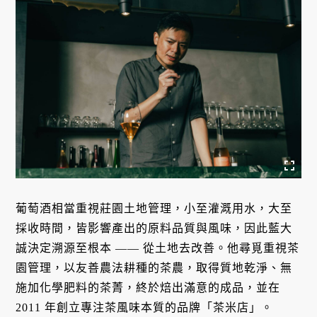
葡萄酒相當重視莊園土地管理，小至灌溉用水，大至
採收時間，皆影響產出的原料品質與風味，因此藍大
誠決定溯源至根本 —— 從土地去改善。他尋覓重視茶
園管理，以友善農法耕種的茶農，取得質地乾淨、無
施加化學肥料的茶菁，終於焙出滿意的成品，並在
2011 年創立專注茶風味本質的品牌「茶米店」。