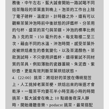
務後，中午左右，藍大誠會開始一路試喝不同
焙茶階段的茶葉直到晚上。泡茶的工作台上除
了電子磅秤、溫度計、計時器之外，還有可以
觀察茶葉沖泡時前中後狀態的評鑑杯、分茶用
的勻杯、盛茶的茶勺與茶碟。沖泡的標準比例
為 3 克的茶、150 毫升的水，每支取樣二至三
次，藉由不同的水溫、沖泡時間，感受茶葉外
皮被烘焙產生的香氣變化，以及茶湯顏色。茶
款測試時，不只使用評鑑杯，還得嘗試不同材
質的茶具，例如薄胎的瓷器蓋碗、朱泥壺、紫
砂壺，更能有效判斷茶葉烘焙狀態。
4.（22:00）挑茶：將焙好的茶放在傳統笳笠
上，人工挑掉老葉茶梗，烘焙出來的味道才會
乾淨。一籠茶平均要花半小時至兩小時的時間
挑茶，藍大誠會在晚上 10 點過後夜深人靜
時，開始邊聽音樂、podacst 挑茶，最常搭配