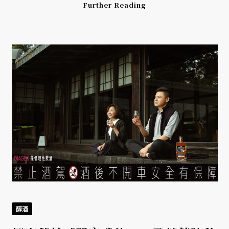
Further Reading
醇酒