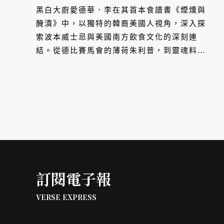
法？就是拼命喝威士忌！」
黑白大廚愛德華．李在其首本食譜書《煙燻與
醃漬》中，以獨特的韓裔美國人視角，深入探
索波本威士忌與美國南方飲食文化的深刻連
結。從德比賽馬會的薄荷朱利普，到靈魂料理
餐廳 Franco's 的週日聚餐，他用味蕾記錄下
文化融合的軌跡。
訂閱電子報
VERSE EXPRESS