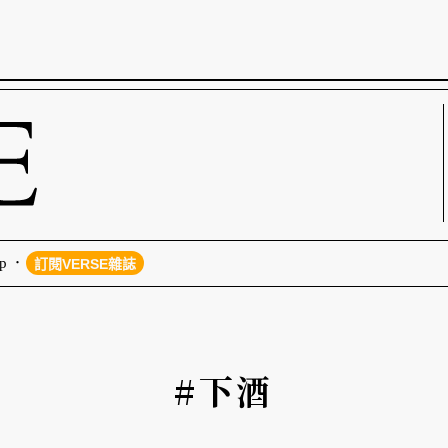
p
訂閱VERSE雜誌
#下酒