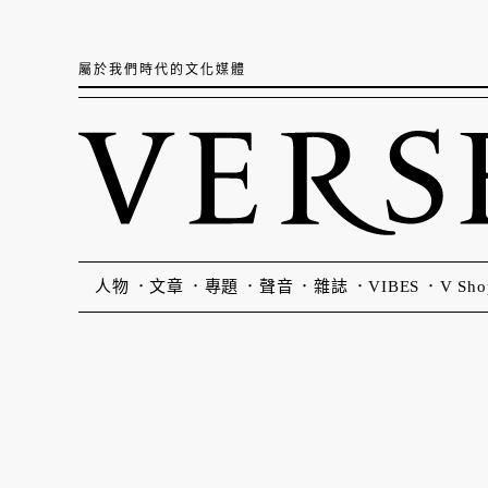
屬於我們時代的文化媒體
人物
文章
專題
聲音
雜誌
VIBES
V Sho