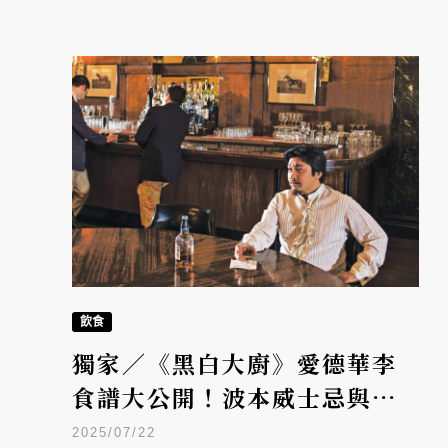
飲食
獨家／《黑白大廚》愛德華李
食譜大公開！波本威士忌與下
酒菜教學：「治療流感的方
2025/07/22