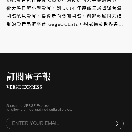
杰德影音執行長林志杰多年來投身同志平權的倡議，
從大學自辦小型影展，到 2014 年連續三屆舉辦台灣
國際酷兒影展，最後走向亞洲國際，創辦專屬同志族
群的影音串流平台 GagaOOLala，觀眾遍及世界各
地，自製作品《第一次遇見花香的那刻》更在今
（2022）年金鐘獎拿下三項大獎。林志杰知道，這將
是他一生志業。
訂閱電子報
VERSE EXPRESS
Subscribe VERSE Express
to follow the most updated cultural views.