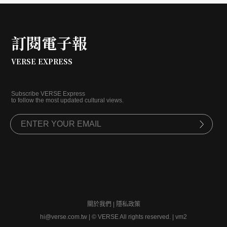
訂閱電子報
VERSE EXPRESS
Subscribe VERSE Express
to follow the most updated cultural views.
關於我們
|
隱私政策
hi@verse.com.tw
|
© VERSE All rights reserved. | vm2