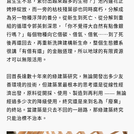
直生生不息，繁衍出越來越多的生物？」池內蓮花正
娉婷綻放，而一旁的枯枝殘葉卻也同時腐朽，分解成
為另一物種浮萍的養分。從新生到死亡、從分解到重
組的循環令郭英釗深思，「你不覺得大自然有點像銀
行嗎？」每個物種向它借碳、借氫、借氧⋯⋯到了死
後再還回去，再重新洗牌建構新生命，整個生態體系
很講「有借有還」的金融道理，所以地球的有限資源
才可以無限活用。
回首長達數十年來的綠建築研究，無論開發出多少友
善環境的技術，但建築業最根本的思考還是從線性經
濟出發，原料從開採、使用、製造到再利用 —— 無論
經過多少次的降級使用，終究還是來到名為「廢棄」
的終站。當建築是只去不回的一趟路，那綠建築終究
只能治標不治本。