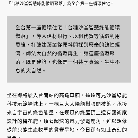
「台糖沙崙智慧綠能循環聚落」為全台第一座循環住宅。
全台第一座循環住宅「台糖沙崙智慧綠能循環
聚落」，導入建材銀行、以租代買等循環利用
思維，打破建築業從原料開採到廢棄的線性經
濟，師法大自然的循環再生，讓這座循環聚
落，既是建築，也像是一個共享資源、生生不
息的大自然。
坐在即將駛入台南站的高鐵車廂，遠遠可見沙崙綠能
科技示範場域上，一棵巨大太陽能樹張開枝葉，承接
來自宇宙的綠色能量，在迎風的綠屋頂上還有藝術家
設計的梅花鹿，頂著超炫的風力發電鹿角。難以想像
從前只能生產牧草的貧脊旱地，今日卻有如此奇幻的