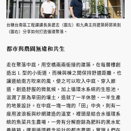
台糖台南區工程課課長吳建志（圖左）和九典主持建築師郭英釗
（圖右）分享如何打造循環聚落。
都市與農園無違和共生
走在聚落中庭，用空橋兩兩銜接的建築，在每層樓創
造出 L 型的小街道，而棟與棟之間保持舒適距離，也
讓道給南方吹來的風，使之可以吹入中庭、穿入廊
道，創造舒服的微氣候，加上循環水系統的生態池，
滋潤了原為旱田的壤土，造就了一半休憩、一半生產
的地景設計。在中庭一塊一塊的「田」中央，則有一
座用波浪板與紗網建造的溫室，裡頭是結合水循環系
統的魚菜共生農場，一旁有分解廚餘為肥料的黑水虻
養殖箱，運用循環概念設計的都市農園，實現人們在