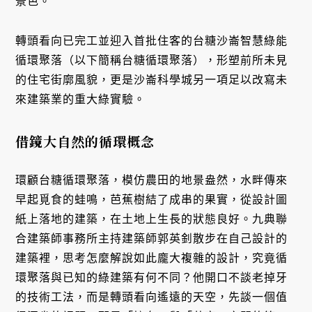
景色。
轉頭看向已完工並迎入首批住客的台糖沙崙智慧綠能
循環聚落（以下簡稱台糖循環聚落），形塑前所未見
的住宅街廓風貌，更是沙崙科學城另一項足以改寫未
來建築業的重大綠實驗。
借鏡大自然的循環概念
環顧台糖循環聚落，模仿農田的地景盎然，水畔傳來
早起覓食的蛙鳴，芭蕉樹結了成串的果實，從設計圖
紙上落地的建築，在土地上生長的狀態良好。九典聯
合建築師事務所主持建築師郭英釗散步在自己設計的
建築裡，思考怎麼解說如此龐大複雜的設計，究竟循
環聚落與已知的綠建築有何不同？他開口不談老掉牙
的技術工法，而是轉頭看向遙遠的天空，先談一個值