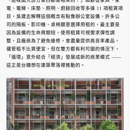
「這裡面大部分東西都是租來的！」細數從家具、家
電、電梯、床墊、照明、廚餘回收等多達 11 項租賃項
目，吳建志解釋這個概念有點像辦公室設備，許多公
司的隔板、影印機、桌椅願意選擇用租的，最主要是
因為設備的生命周期短，使用租賃可視需求彈性調
整，且廠商為了避免維修，會盡量提供高良率產品，
儘管租不比買便宜，但在雙方都有利可圖的情況下，
「循環」意外結合「經濟」發展成新的商業模式 ——
這正是台糖想在建築聚落裡推動的。