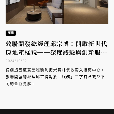
商業
敦聯開發總經理邱宗博：開啟新世代
房地產樣貌──深度體驗與創新服
務，缺一不可！
2024/10/22
從創造五感賞屋體驗到把米其林餐飲帶入接待中心，
敦聯開發總經理邱宗博對於「服務」二字有著截然不
同的全新見解。