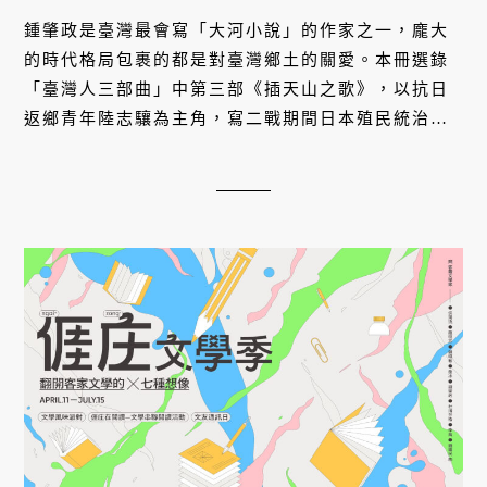
鍾肇政是臺灣最會寫「大河小說」的作家之一，龐大
的時代格局包裹的都是對臺灣鄉土的關愛。本冊選錄
「臺灣人三部曲」中第三部《插天山之歌》，以抗日
返鄉青年陸志驤為主角，寫二戰期間日本殖民統治下
的灣，用導讀作者朱宥勳的話說，「這可是本土作家
鍾肇政，連續翻過了『語言』與『政治』兩座絕壁之
後，才能奔流到我們面前的大河之水。」