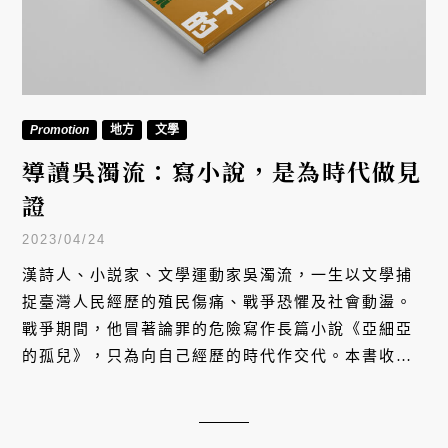
Promotion
地方
文學
導讀吳濁流：寫小說，是為時代做見
證
2023/04/24
漢詩人、小説家、文學運動家吳濁流，一生以文學捕
捉臺灣人民經歷的殖民傷痛、戰爭恐懼及社會動盪。
戰爭期間，他冒著論罪的危險寫作長篇小說《亞細亞
的孤兒》，只為向自己經歷的時代作交代。本書收錄
作品前七章，看主角胡太明從兒時被牽著走上學路，
一路走進新舊思潮的碰撞、身分階級的掙扎⋯⋯是作
家奮勇以筆迎戰殖民地人命運的風骨。