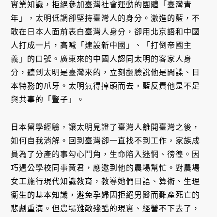
實業知識，拒絕參加臺灣社會運動的團體「臺灣青
年」，太明低調卻堅持臺灣人的身分。激進的藍，不
敢在日本人面前表白臺灣人身分，卻用北京語和中國
人打成一片，高喊「建設新中國」、「打倒帝國主
義」的口號。廣東來的中國人認同太明的客家人身
分，聽到太明是臺灣來的，立刻翻臉說他是間諜、日
本特務的爪牙。太明氣得掉頭而去，藍反責他是不足
與共事的「豎子」。
日本留學經驗，讓太明見證了臺灣人離開臺灣之後，
如何自我消解。回到臺灣卻一直找不到工作，家族成
員為了分產的事勾心鬥角，生命陷入迷惘、徬徨。因
巧遇公學校同事黃君，應邀到他的農場幫忙。對農場
女工施行現代知識教育，教導她們日語、算術、生理
衞生的基本知識，避免孕婦因拒絕男醫而難產死亡的
悲劇重演。但農場難敵殘酷的現實、經營不下去了，