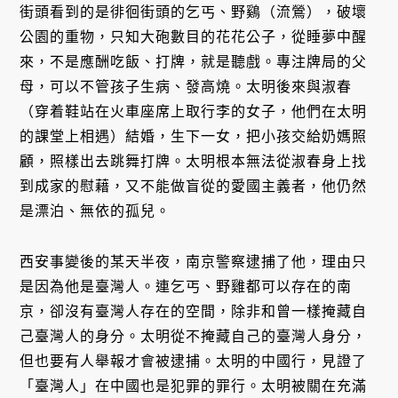
街頭看到的是徘徊街頭的乞丐、野鷄（流鶯），破壞
公園的重物，只知大砲數目的花花公子，從睡夢中醒
來，不是應酬吃飯、打牌，就是聽戲。專注牌局的父
母，可以不管孩子生病、發高燒。太明後來與淑春
（穿着鞋站在火車座席上取行李的女子，他們在太明
的課堂上相遇）結婚，生下一女，把小孩交給奶媽照
顧，照樣出去跳舞打牌。太明根本無法從淑春身上找
到成家的慰藉，又不能做盲從的愛國主義者，他仍然
是漂泊、無依的孤兒。
西安事變後的某天半夜，南京警察逮捕了他，理由只
是因為他是臺灣人。連乞丐、野雞都可以存在的南
京，卻沒有臺灣人存在的空間，除非和曾一樣掩藏自
己臺灣人的身分。太明從不掩藏自己的臺灣人身分，
但也要有人舉報才會被逮捕。太明的中國行，見證了
「臺灣人」在中國也是犯罪的罪行。太明被關在充滿