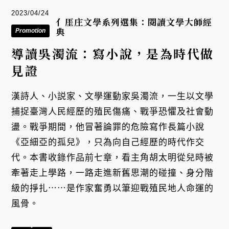
2023/04/24
亻厓庄文學系列選集：閱讀文學大師經
典
Promotion
導讀吳濁流：寫小說，是為時代做
見證
漢詩人、小説家、文學運動家吳濁流，一生以文學
捕捉臺灣人民經歷的殖民傷痛、戰爭恐懼及社會動
盪。戰爭期間，他冒著論罪的危險寫作長篇小說
《亞細亞的孤兒》，只為向自己經歷的時代作交
代。本書收錄作品前七章，看主角胡太明從兒時被
牽著走上學路，一路走進新舊思潮的碰撞、身分階
級的掙扎⋯⋯是作家奮勇以筆迎戰殖民地人命運的
風骨。