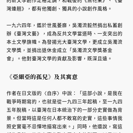
的新文學創作定格定調，和戰後的《無花果》、《臺
灣連翹》，都有他獨創、獨具的小說創作風格。
一九六四年，鑑於世風萎靡，吳濁流毅然捐出私蓄創
辦《臺灣文藝》，成為反共文學當道時、一支突出的
本土文學旗幟。為發揚光大臺灣文學，更成立吳濁流
文學獎，並捐出退休金成立「吳濁流文學獎基金
會」。他對臺灣文學的貢獻及影響，既深且遠。
《亞細亞的孤兒》及其寓意
作者在日文版的〈自序〉中說：「這部小說，是我在
戰爭時期寫的，也就是從一九四三年起稿，至一九四
五年脫稿，以臺灣在日本統治下的一部分史實做為背
景。但當時這是任何人都不敢寫的史實，這些事情我
照史實毫不忌憚地描寫出來。」同時，他還說，寫這