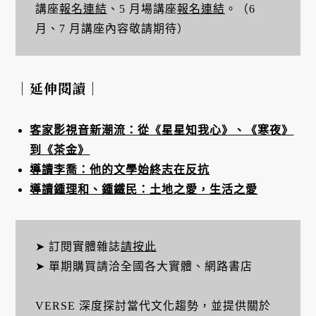
講座
報名連結
、5 月場講座
報名連結
。（6
月、7 月講座內容敬請期待）
｜延伸閱讀｜
客家影視音新潮流：從《星星知我心》、《寒夜》
到《茶金》
導讀李喬：他的文學始終志在反抗
導讀鍾理和、鍾鐵民：土地之愛，生活之愛
➤ 訂閱實體雜誌
請按此
➤ 單期購買請洽全國各大實體、網路書店
VERSE 深度探討當代文化趨勢，並提供關於