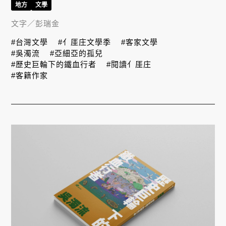
地方
文學
文字／
彭瑞金
#台灣文學
#亻厓庄文學季
#客家文學
#吳濁流
#亞細亞的孤兒
#歷史巨輪下的鐵血行者
#閱讀亻厓庄
#客籍作家