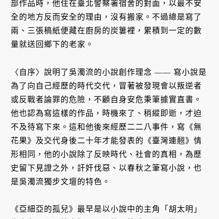
部作品時，他住在臺北警察署宿舍的對面，以最不安
全的地方反而安全的理由，沒有搬家。不過總是寫了
兩、三張稿紙便藏在廚房的炭簍裡，累積到一定的數
量就送回鄉下的老家。
〈自序〉說明了吳濁流的小說創作理念 —— 寫小說是
為了向自己經歷的時代交代，冒著被發現會以叛逆者
或反戰者論罪的危險，不顧自身安危秉筆據實直書。
他也認為寫這樣的作品，時機來了、稍縱即逝，才迫
不及待寫下來。這和他後來經歷二二八事件，寫《無
花果》及交代身後二十年才能發表的《臺灣連翹》情
形相同，他的小說除了反映時代、社會的真相，為歷
史留下見證之外，訐奸伐惡、以春秋之筆寫小說，也
是吳濁流獨步文壇的特色。
《亞細亞的孤兒》最早是以小說中的主角「胡太明」