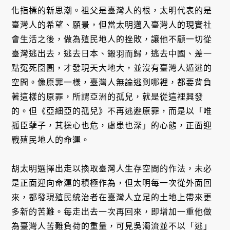
化指標的新思潮。祖父是臺灣人的根，太明代表的是
臺灣人的希望、願景，但當太明邁入臺灣人的現實社
會生活之後，做為殖民地人的挫敗，讓他不顧一切從
臺灣逃出去，逃去日本、鎩羽而歸，逃去中國、差一
點冤死囹圄，才發現天大地大，並沒有臺灣人遁逃的
空間。像原罪一樣，臺灣人無論逃到哪裡，都要背負
著這樣的原罪，所謂亞洲的孤兒，就是從這裡興發
的。但《亞細亞的孤兒》不再逃避原罪，而是以「唯
孤臣孽子，其操心也危，慮患也深」的心態，正面迎
戰殖民地人的命運。
胡太明選擇出走以換取臺灣人生存空間的作法，未必
是正面迎向命運的積極作為，但太明每一次從外面回
來，都發現殖民統治者在臺灣人立足的土地上帶來更
多新的苦難。每走出去一次再回來，即增加一重他做
為臺灣人苦難負荷的重量，可見吳濁流並不以「逃」