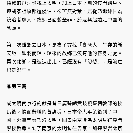
特務的爪牙也找上太明，加上日本財團的侵門踏戶、
連胡家祖墳都遭侵佔，卻苦無對策，屈從派鄉紳甘為
統治者鷹犬，故鄉已面貌全非，於是興起遠走中國的
念頭。
第一次離鄉去日本，是為了尋找「臺灣人」生存的新
天地，鎩羽而歸，歸來的故鄉已沒有他的容身之處。
再次離鄉，是被迫出走，已經沒有「幻想」，是流亡
也是逃生。
◉第三篇
成太明南京行的就是昔日厲聲譴責歧視臺籍教師的校
長後，憤而辭職的曾訓導，日本帝大畢業後到了中
國，返臺奔喪巧遇太明，回去南京後為太明覓得專門
學校教職。到了南京的太明暫住曾家，加速學習北京