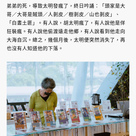
弟弟的死，導致太明發瘋了，終日吟誦：「頭家是大
哥／大哥是賊頭／人剝皮／樹剝皮／山也剝皮」、
「白晝土匪」。有人說，胡太明瘋了，有人說他是佯
狂裝瘋。有人說他偷渡遠走他鄉，有人說看到他走向
大海自沉。總之，幾個月後，太明便突然消失了，再
也沒有人知道他的下落。