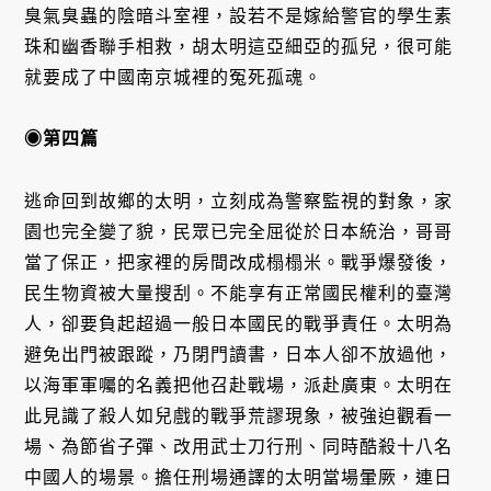
臭氣臭蟲的陰暗斗室裡，設若不是嫁給警官的學生素
珠和幽香聯手相救，胡太明這亞細亞的孤兒，很可能
就要成了中國南京城裡的冤死孤魂。
◉第四篇
逃命回到故鄉的太明，立刻成為警察監視的對象，家
園也完全變了貌，民眾已完全屈從於日本統治，哥哥
當了保正，把家裡的房間改成榻榻米。戰爭爆發後，
民生物資被大量搜刮。不能享有正常國民權利的臺灣
人，卻要負起超過一般日本國民的戰爭責任。太明為
避免出門被跟蹤，乃閉門讀書，日本人卻不放過他，
以海軍軍囑的名義把他召赴戰場，派赴廣東。太明在
此見識了殺人如兒戲的戰爭荒謬現象，被強迫觀看一
場、為節省子彈、改用武士刀行刑、同時酷殺十八名
中國人的場景。擔任刑場通譯的太明當場暈厥，連日