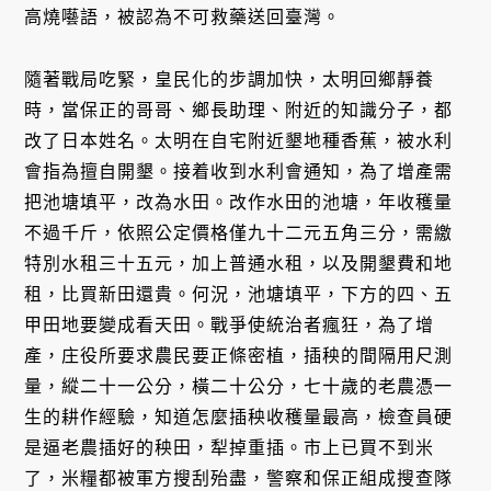
高燒囈語，被認為不可救藥送回臺灣。
隨著戰局吃緊，皇民化的步調加快，太明回鄉靜養
時，當保正的哥哥、鄉長助理、附近的知識分子，都
改了日本姓名。太明在自宅附近墾地種香蕉，被水利
會指為擅自開墾。接着收到水利會通知，為了增產需
把池塘填平，改為水田。改作水田的池塘，年收穫量
不過千斤，依照公定價格僅九十二元五角三分，需繳
特別水租三十五元，加上普通水租，以及開墾費和地
租，比買新田還貴。何況，池塘填平，下方的四、五
甲田地要變成看天田。戰爭使統治者瘋狂，為了增
產，庄役所要求農民要正條密植，插秧的間隔用尺測
量，縱二十一公分，橫二十公分，七十歲的老農憑一
生的耕作經驗，知道怎麼插秧收穫量最高，檢查員硬
是逼老農插好的秧田，犁掉重插。市上已買不到米
了，米糧都被軍方搜刮殆盡，警察和保正組成搜查隊