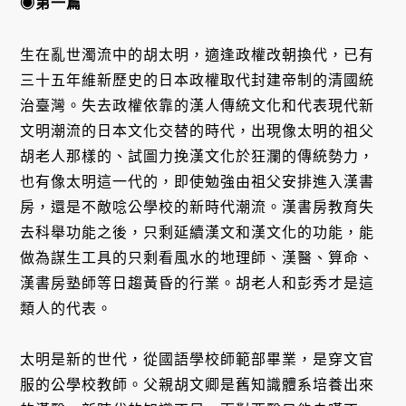
◉第一篇
生在亂世濁流中的胡太明，適逢政權改朝換代，已有
三十五年維新歷史的日本政權取代封建帝制的清國統
治臺灣。失去政權依靠的漢人傳統文化和代表現代新
文明潮流的日本文化交替的時代，出現像太明的祖父
胡老人那樣的、試圖力挽漢文化於狂瀾的傳統勢力，
也有像太明這一代的，即使勉強由祖父安排進入漢書
房，還是不敵唸公學校的新時代潮流。漢書房教育失
去科舉功能之後，只剩延續漢文和漢文化的功能，能
做為謀生工具的只剩看風水的地理師、漢醫、算命、
漢書房塾師等日趨黃昏的行業。胡老人和彭秀才是這
類人的代表。
太明是新的世代，從國語學校師範部畢業，是穿文官
服的公學校教師。父親胡文卿是舊知識體系培養出來