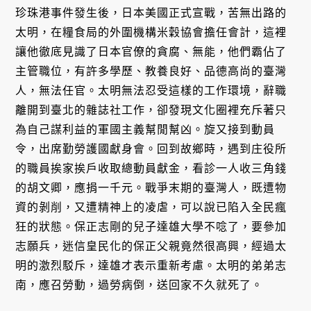
珍珠港事件發生後，日本美國正式宣戰，苦無出路的
太明，在糧食局的外圍機構米穀協會擔任會計，這裡
讓他徹底見識了日本官僚的貪腐、無能，他們霸佔了
主管職位，有許多學歷、教養良好、品德高尚的臺灣
人，無法任官。太明無法忍受這樣的工作環境，辭職
離開到臺北的雜誌社工作，卻發現文化圈裡充斥著只
為自己謀利益的軍國主義幫閒幫凶。旋又接到動員
令，出席勤勞護國獻身會。回到故鄉時，遇到庄役所
的職員挨家挨戶收取總動員獻金，看診一人收三角錢
的胡文卿，應捐一千元。戰爭末期的臺灣人，既遭物
資的剝削，又遭精神上的凌虐，可以說已陷入全民瘋
狂的狀態。保正志剛的兒子達雄大學不唸了，要參加
志願兵，迷信皇民化的保正父親竟然很高興，經過太
明的激烈駁斥，達雄才表示重新考慮。太明的弟弟志
南，應召勞動，過勞病倒，送回家不久就死了。