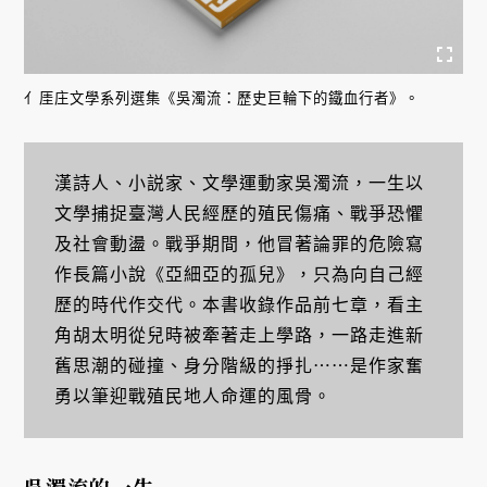
亻厓庄文學系列選集《吳濁流：歷史巨輪下的鐵血行者》。
漢詩人、小説家、文學運動家吳濁流，一生以
文學捕捉臺灣人民經歷的殖民傷痛、戰爭恐懼
及社會動盪。戰爭期間，他冒著論罪的危險寫
作長篇小說《亞細亞的孤兒》，只為向自己經
歷的時代作交代。本書收錄作品前七章，看主
角胡太明從兒時被牽著走上學路，一路走進新
舊思潮的碰撞、身分階級的掙扎⋯⋯是作家奮
勇以筆迎戰殖民地人命運的風骨。
吳濁流的一生