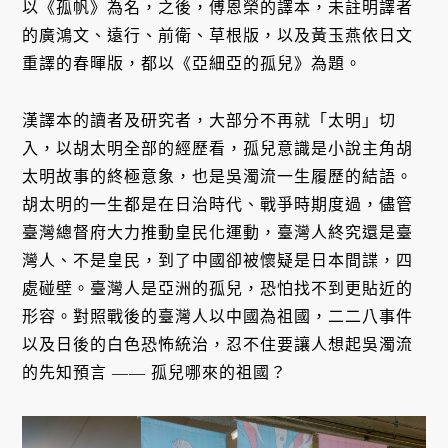
以《孤帆》為名，之後，傅恩榮的譯本，未註明譯者
的廣鴻文、遠行、前衛、草根版，以及黃玉燕依日文
重譯的春暉版，都以《亞細亞的孤兒》為題。
漢譯本的讀者及研究者，大部分不再就「太明」切
入，以胡太明全部的經歷看，孤兒意識是小說主角胡
太明故事的終極意象，也是吳濁流一生履歷的結語。
胡太明的一生都是在日治時代、戰爭時期度過，儘管
臺灣總督府大力推動皇民化運動，臺灣人終究還是臺
灣人、不是皇民，到了中國卻被懷疑是日本間諜，四
處碰壁。臺灣人是亞洲的孤兒，恐怕找不到更貼近的
形容。對照戰後的臺灣人以中國為祖國，二二八事件
以及日後的白色恐怖統治，忍不住要讓人想起吳濁流
的先知預言 —— 孤兒哪來的祖國？