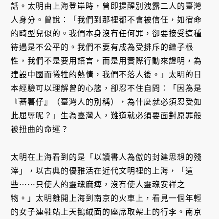
話。太明由上海登岸時，曾即提醒別洩露二人的臺灣
人身分。曾說：「我們到那裡都不會被信任，如宿命
的畸型兒似的。我們本身沒有任何罪，卻要接受這種
待遇是不公平的。我們不要有成為受排斥的繼子根
性，我們不是要用語言，而是用實際行動來證明，為
建設中國而犧牲的熱情，我們不落人後。」太明的日
本經驗可以理解曾的心態，卻忍不住自問：「因為是
『蕃薯仔』（臺灣人的別稱），為什麼就必須忍受如
此屈辱呢？」生為臺灣人，難道就必須要面對原罪般
被扭曲的命運？
太明在上海看到的是「以讀書人為傲的封建思想的殘
滓」，以古典的優雅活在近代文明裡的上海，「這
些⋯⋯只使人的靈魂麻痺，沒有使人靈魂安祥之
物。」太明離開上海到南京的火車上，看見一個年輕
的女子連鞋站上天鵝絨面的座席取架上的行李。南京