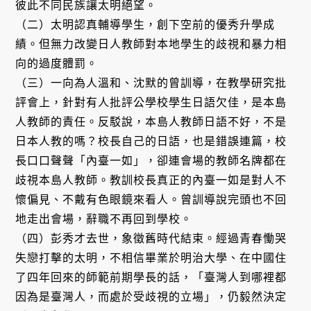
彼此不同民族讓太明絕望。
（二）太明認真輔導學生，創下空前的優秀升學成
績。但無力改變日人教師對本地學生的歧視和暴力相
向的過度體罰。
（三）一向為人溫和、沈默的曾訓導，在教學研究批
評會上，針對有人批評公學校學生日語欠佳，是本島
人教師的責任。反駁說，本島人教師日語不好，不是
日本人教的嗎？校長自己的日語，也是錯誤連篇，校
長口口聲聲「內臺一如」，卻連會場的教師名牌都在
歧視本島人教師。教訓校長真正的內臺一如是對人不
懷偏見、不戴有色眼鏡來看人。曾訓導說完頭也不回
地走出會場，辭職不再回到學校。
（四）彭秀才去世，象徵舊時代結束。經過青春慟哭
失戀打擊的太明，不相信畢業於明治大學、在中國住
了四年回來的師範前期學長的話，「臺灣人到哪裡都
因為是臺灣人，而處於受歧視的立場」，仍毅然決定