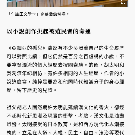
「亻厓庄文學季」開幕活動現場。
以小說創作挑起被殖民者的命運
《亞細亞的孤兒》雖然有不少吳濁流自己的生命履歷
可以對照比讀，但它仍然是百分之百虛構的小說，不
要拿吳濁流的個人經歷去按圖索驥。的確，胡太明和
吳濁流年紀相仿，有許多相同的人生經歷，作者的小
說這麼寫，純粹是要為和他同時代知識分子的身心經
歷，留下歷史的見證。
祖父胡老人固然期許太明能延續漢文化的香火，卻經
不起時代新思潮及現實的衝擊、考驗，漢文化是油盡
燈殘。太明接受的日本教育，是和西方現代化思潮接
軌的、立足在人道、人權、民主、自由、法治等現代