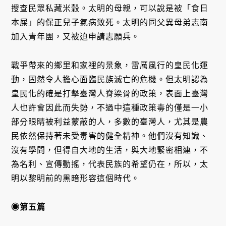
搜查民眾私藏米穀。太明的母親，可以說是被「食日
本屎」的保正兒子氣病致死。太明的同父異母弟志南
加入青年團，又被迫申請志願兵。
戰爭帶來的鄉里和家裡的景象，雷厲風行的皇民化運
動，固然令人擔心面臨民族滅亡的危機。但太明認為
皇民化的確是打擊臺灣人脊梁骨的政策，表面上臺灣
人也許會因此而失勢，不過中這種政策毒的僅是一小
部分眼睛被利益蒙蔽的人，多數的臺灣人，尤其是農
民依然保持著未受毒害的健全精神。他們沒有知識、
沒有學問，但得自大地的生活，與大地緊密相連，不
為名利、宣傳動搖，代表民族的希望仍在，所以，太
明以黎明前的黑暗形容這個時代。
◉第五篇