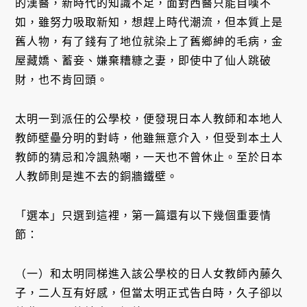
的漢醫，新時代的知識不足，面對西醫只能自嘆不
如，雖努力吸取新知，想趕上時代潮流，但本質上是
舊人物，有了錢有了地位就染上了舊鄉紳的毛病，金
屋藏嬌、蓄妾、嫌棄糟糠之妻，即使中了仙人跳破
財，也不肯回頭。
太明一到派任的公學校，便發現日本人教師和本地人
教師壁壘分明的對峙，他雖無意介入，但受到本土人
教師的猜忌和冷諷熱嘲，一天也不曾休止。至於日本
人教師則是進不去的銅牆鐵壁。
「選本」只選到這裡，第一篇還有以下幾個重要情
節：
（一）和太明同梯進入該公學校的日人女教師內藤久
子，二人互有好感，但當太明正式告白時，久子卻以