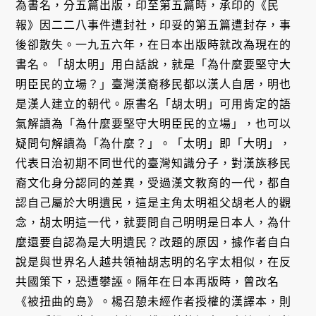
為書名，分五篇出版，印至第五篇時，承印的《民
報》因二二八事件遭封社，印妥的第五篇遭封存，事
後卻散失。一九五六年，在日本出版時就改為現在的
書名。「胡太明」用白話說，就是「為什麼要堅守大
明臣民的立場？」臺灣漢裔移民都以漢人自居，明也
是漢人建立的朝代。原書名「胡太明」可用肯定的語
氣解讀為「為什麼要堅守大明臣民的立場」，也可以
疑問句解讀為「為什麼？」。「太明」即「大明」，
代表日治初期不同世代的臺灣知識分子，對漢族移民
裔文化身分認同的差異，受過漢文教育的一代，都自
認自己屬於大明遺民，這是主角太明祖父胡老人的觀
念，胡太明這一代，就要問自己明明是日本人，為什
麼還要自認為是大明遺民？改題的原因，據作者自白
說是與世界名人越共領袖胡志明的名字太相似，在反
共國策下，恐遭攀誣。隔年在日本再版時，曾改名
《被扭曲的島》。楊召憩未經作者授權的漢譯本，則