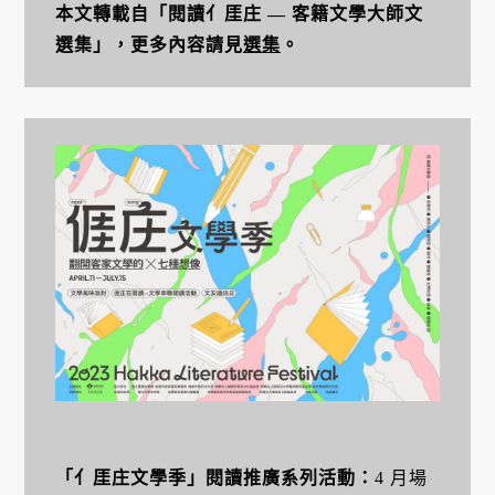
本文轉載自「閱讀亻厓庄 — 客籍文學大師文
選集」，更多內容請見
選集
。
「亻厓庄文學季」閱讀推廣系列活動：
4 月場