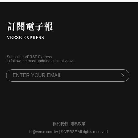
訂閱電子報
VERSE EXPRESS
Subscribe VERSE Express
to follow the most updated cultural views.
關於我們
|
隱私政策
hi@verse.com.tw
|
© VERSE All rights reserved.