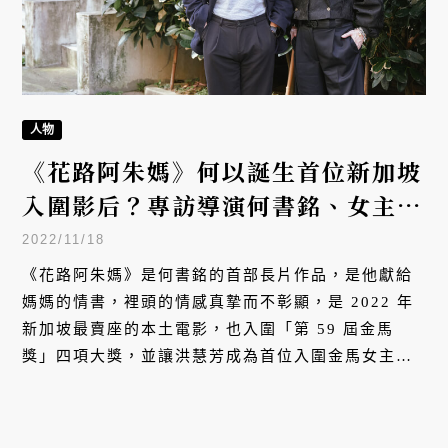
人物
《花路阿朱媽》何以誕生首位新加坡
入圍影后？專訪導演何書銘、女主角
洪慧芳
2022/11/18
《花路阿朱媽》是何書銘的首部長片作品，是他獻給
媽媽的情書，裡頭的情感真摯而不彰顯，是 2022 年
新加坡最賣座的本土電影，也入圍「第 59 屆金馬
獎」四項大獎，並讓洪慧芳成為首位入圍金馬女主角
的新加坡演員。