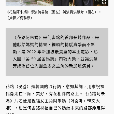
《花路阿朱媽》導演何書銘（圖左）與演員洪慧芳（圖右）。
（攝影／楊雅淳）
《花路阿朱媽》是何書銘的首部長片作品，是
他獻給媽媽的情書，裡頭的情感真摯而不彰
顯，是 2022 年新加坡最賣座的本土電影，也
入圍「第 59 屆金馬獎」四項大獎，並讓洪慧
芳成為首位入圍金馬女主角的新加坡演員。
花路（꽃길）是韓國的流行語，意如其詞，用來祝福
偶像走在平順、美好，有花相伴的路上。《花路阿朱
媽》片名便是祝福女主角阿朱媽（아줌마，韓文大
嬸），也是何書銘祝福自己的媽媽未來的路都能走得