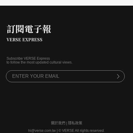
訂閱電子報
VERSE EXPRESS
Subscribe VERSE Express
to follow the most updated cultural views.
關於我們
|
隱私政策
hi@verse.com.tw
|
© VERSE All rights reserved.