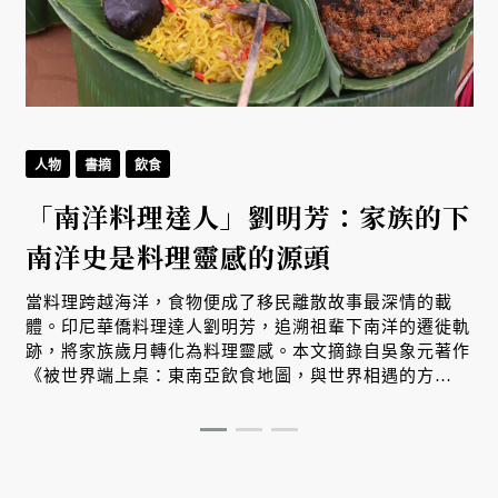
人物
書摘
飲食
「南洋料理達人」劉明芳：家族的下
南洋史是料理靈感的源頭
當料理跨越海洋，食物便成了移民離散故事最深情的載
體。印尼華僑料理達人劉明芳，追溯祖輩下南洋的遷徙軌
跡，將家族歲月轉化為料理靈感。本文摘錄自吳象元著作
《被世界端上桌：東南亞飲食地圖，與世界相遇的方
式》，帶您從故事出發，探索南洋飲食文化在世界深耕與
交融的原因。