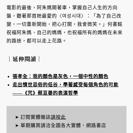
電影的最後，阿朱媽開著車，掌握自己人生的方向
盤，聽著那首她最愛的〈여성시대〉：「為了自己改
變，一切重新開始，把心打開，我會微笑。」何書銘
祝福阿朱媽、自己的媽媽，也祝福所有的媽媽在未來
的路途，都可以走上花路。
｜延伸閱讀｜
張孝全：我的顏色是灰色，一個中性的顏色
走出憤世忌俗的低谷，學著感受每個角色的可能
——《咒》蔡亘晏的表演哲學
➤ 訂閱實體雜誌
請按此
➤ 單期購買請洽全國各大實體、網路書店