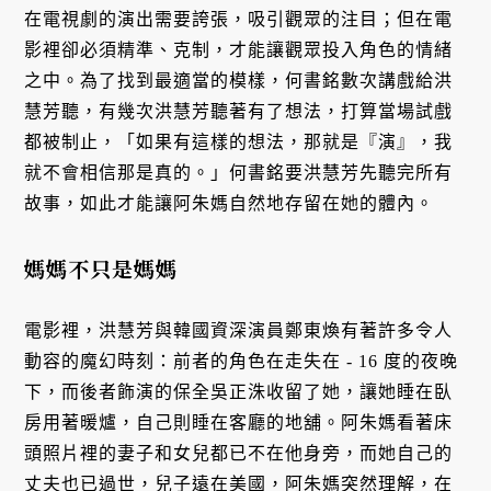
在電視劇的演出需要誇張，吸引觀眾的注目；但在電
影裡卻必須精準、克制，才能讓觀眾投入角色的情緒
之中。為了找到最適當的模樣，何書銘數次講戲給洪
慧芳聽，有幾次洪慧芳聽著有了想法，打算當場試戲
都被制止，「如果有這樣的想法，那就是『演』，我
就不會相信那是真的。」何書銘要洪慧芳先聽完所有
故事，如此才能讓阿朱媽自然地存留在她的體內。
媽媽不只是媽媽
電影裡，洪慧芳與韓國資深演員鄭東煥有著許多令人
動容的魔幻時刻：前者的角色在走失在 - 16 度的夜晚
下，而後者飾演的保全吳正洙收留了她，讓她睡在臥
房用著暖爐，自己則睡在客廳的地舖。阿朱媽看著床
頭照片裡的妻子和女兒都已不在他身旁，而她自己的
丈夫也已過世，兒子遠在美國，阿朱媽突然理解，在