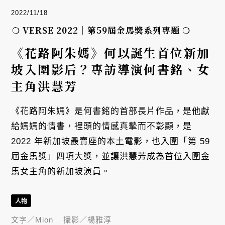
2022/11/18
❍ VERSE 2022｜第59屆金馬獎系列專題 ❍
《花路阿朱媽》何以誕生首位新加
坡入圍影后？專訪導演何書銘、女
主角洪慧芳
《花路阿朱媽》是何書銘的首部長片作品，是他獻
給媽媽的情書，裡頭的情感真摯而不彰顯，是
2022 年新加坡最賣座的本土電影，也入圍「第 59
屆金馬獎」四項大獎，並讓洪慧芳成為首位入圍金
馬女主角的新加坡演員。
人物
文字／
Mion
攝影／
楊雅淳