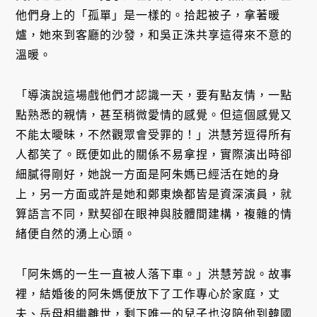
他們身上的「孤單」是一樣的。拾起被子，拿著暖
爐，她來到客廳的沙發，和吳正洙共享這得來不意的
溫暖。
「導演說這場戲他們才認識一天，要有點友情，一點
點熟悉的親情，甚至稍微愛情的感覺。但這個感覺又
不能太曖昧，不然觀眾會受罪的！」洪慧芳逗得所有
人都笑了。既便如此的關係不易拿捏，實際演出時卻
細膩得剛好，她說一方面是阿朱媽已經活在她的身
上，另一方面或許是她和鄭東煥都皆是資深演員，就
算語言不同，默契卻在眼神與肢體間建構，複雜的情
緒便自然的湧上心頭。
「阿朱媽的一生一直被人落下車。」洪慧芳說。故事
裡，結婚後的阿朱媽便放下了工作專心於家庭，丈
夫、岳母相繼離世，剩下唯一的兒子也沒陪他到韓國