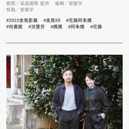
劇照／
采昌國際 提供
編輯／
郭振宇
核稿／
郭振宇
#2022金馬影展
#金馬59
#花路阿朱媽
#何書銘
#洪慧芳
#媽媽
#阿朱媽
#花路