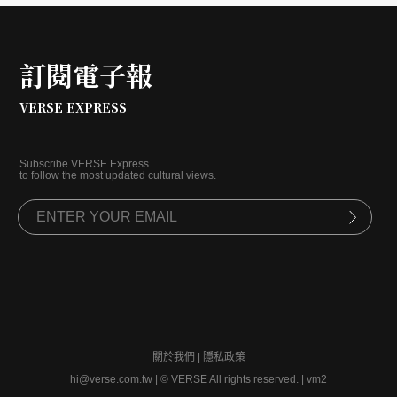
訂閱電子報
VERSE EXPRESS
Subscribe VERSE Express
to follow the most updated cultural views.
關於我們
|
隱私政策
hi@verse.com.tw
|
© VERSE All rights reserved. | vm2