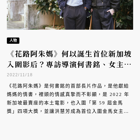
人物
《花路阿朱媽》何以誕生首位新加坡
入圍影后？專訪導演何書銘、女主角
洪慧芳
2022/11/18
《花路阿朱媽》是何書銘的首部長片作品，是他獻給
媽媽的情書，裡頭的情感真摯而不彰顯，是 2022 年
新加坡最賣座的本土電影，也入圍「第 59 屆金馬
獎」四項大獎，並讓洪慧芳成為首位入圍金馬女主角
的新加坡演員。