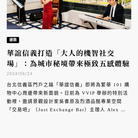
建築
華誼信義打造「大人的機智社交
場」：為城市秘境帶來極致五感體驗
2024/06/24
台北信義區門戶之鑰「華誼信義」即將為繁華 101 購
物中心周邊帶來新面貌。日前為 VVIP 舉辦的特別活
動裡，邀請景觀設計家吳書原及烈酒品酩專業空間
「交易吧」（Just Exchange Bar）主理人 Alex 精心
共創「大人的機智社交場」好友派對，令賓客體驗華
誼信義的美好所在。