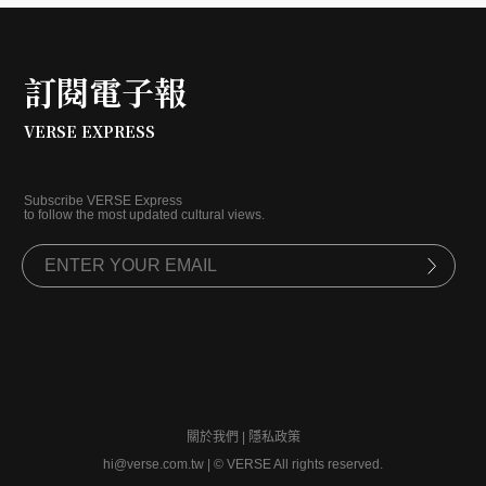
訂閱電子報
VERSE EXPRESS
Subscribe VERSE Express
to follow the most updated cultural views.
關於我們
|
隱私政策
hi@verse.com.tw
|
© VERSE All rights reserved.