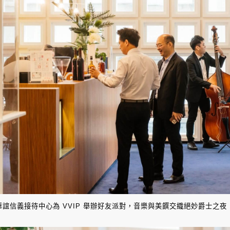
華誼信義接待中心為 VVIP 舉辦好友派對，音樂與美饌交織絕妙爵士之夜