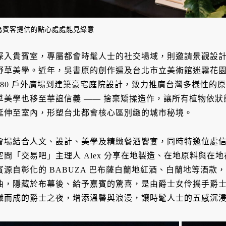
為賓客提供的點心處處能見綠意
深入貴賓室，專屬都會時髦人士的社交場域，則邀請景觀設
野草美學。近年，吳書原的創作遍及台北市立美術館迷霧花
480 戶外廣場到建築豪宅庭院設計，致力推廣台灣多樣性的
草美學也移至華誼信義 —— 捨棄矯揉造作，讓所有植物依
延伸至室內，形塑台北都會核心區別緻的城市秘境。
會場結合人文、設計、美學及精緻餐酒饗宴，同時特邀位處
空間「交易吧」主理人 Alex 分享在地製造、在地原料與
賓源自彰化的 BABUZA 巴布薩白蘭地紅酒、白蘭地等酒
曲，隱藏於布幕後、給予嘉賓的驚喜，是由爵士女伶攜手爵
織而成的爵士之夜，增添溫馨與浪漫，讓時髦人士的五感沉