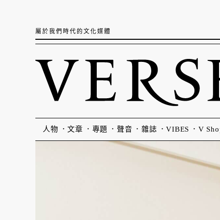
屬於我們時代的文化媒體
人物
文章
專題
聲音
雜誌
VIBES
V Sho