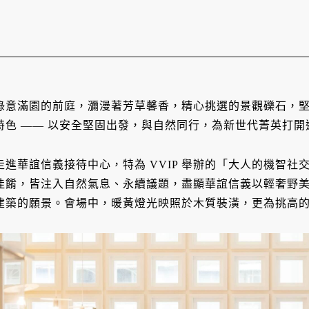
綠意滿園的前庭，瀰漫著芳草馨香，精心挑選的景觀礫石，
特色 —— 以安全堅固出發，與自然同行，為新世代菁英打
走進華誼信義接待中心，特為 VVIP 舉辦的「大人的機智
佳餚，皆注入自然氣息、永續議題，盡顯華誼信義以輕奢野
建築的願景。會場中，暖黃燈光映照於木質裝潢，更為挑高