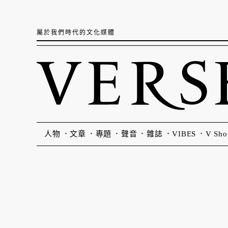
屬於我們時代的文化媒體
人物
文章
專題
聲音
雜誌
VIBES
V Sho