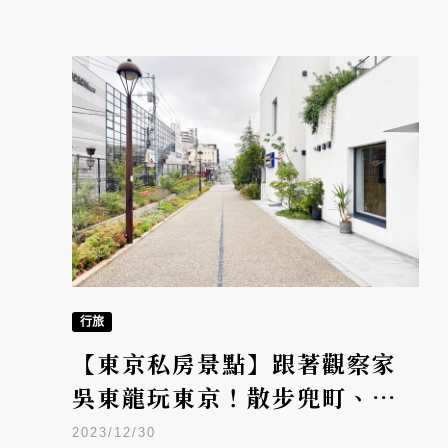
行旅
【東京私房景點】跟著觀察家
吳東龍玩東京！散步兜町、代
官山創意美學街區秘境
2023/12/30