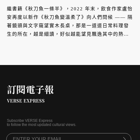
繼書籍《秋刀魚一條半》，2022 年末，飲食作家盧怡
安再度以新作《秋刀魚變溫柔了》向人們問候 —— 隔
著鏡頭與文字窺望實木長桌，那是一道道日常料理發
生的所在，越是細讀，好似越能望見飄逸其中的熱氣
與香氣。在告別雜誌記者生涯後，盧怡安陸續開設料
理、寫作、刀工課程，更傾心於攝影、策展等媒介創
作。是什麼引領著她，拾獲此刻的生活狀態？這天我
們隨著她的明快步伐，走入三重幸福市場，參與盧怡
安的一刻日常。
訂閱電子報
VERSE EXPRESS
Subscribe VERSE Express
to follow the most updated cultural views.