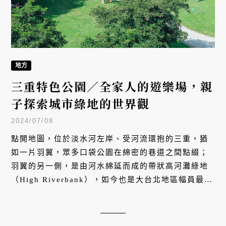
地方
三重特色公園／全家人的遊樂場，親
子探索城市綠地的世界觀
2024/07/08
點開地圖，位於淡水河左岸、受河流環抱的三重，猶
如一片羽翼，眾多口袋公園在綿密的巷道之間點綴；
羽翼的另一側，是由河水綿延而成的帶狀高河灘綠地
（High Riverbank），如今也是大台北地區幅員最廣
的公園。公園的誕生與蛻變，與人類社會的城市發展
緊密相連，呼應著人群生活裡休憩、交誼與運動的各
種必備需求，是假日親子景點首選，也是一座宜居城