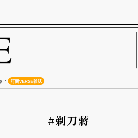
p
訂閱VERSE雜誌
#剃刀蔣