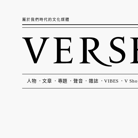
屬於我們時代的文化媒體
人物
文章
專題
聲音
雜誌
VIBES
V Sho