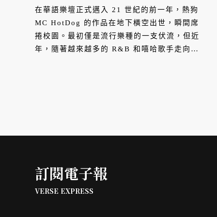
在華語樂壇正式邁入 21 世紀的前一年，熱狗
MC HotDog 的作品在地下橫空出世，瞬間席
捲校園。最初僅是流行樂種的一支伏流，但近
年，隨著越來越多的 R&B 和嘻哈歌手走向流
行市場，以及嘻哈說唱節目的開播，宣告此樂
種從小眾邁向主流。然而能讓原先小眾的曲風
被大眾買單的功勞不只是歌手，還有背後的製
作人。對踏入業界 20 年，見證這股浪潮崛起
的剃刀蔣而言，這是趟精彩又艱辛的旅程。
訂閱電子報
VERSE EXPRESS