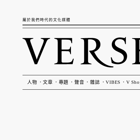
屬於我們時代的文化媒體
人物
文章
專題
聲音
雜誌
VIBES
V Sho