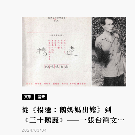
文學
音樂
從《楊逵：鵝媽媽出嫁》到
《三十鵝麗》——一張台灣文學
音樂專輯的當代重生
2024/03/04