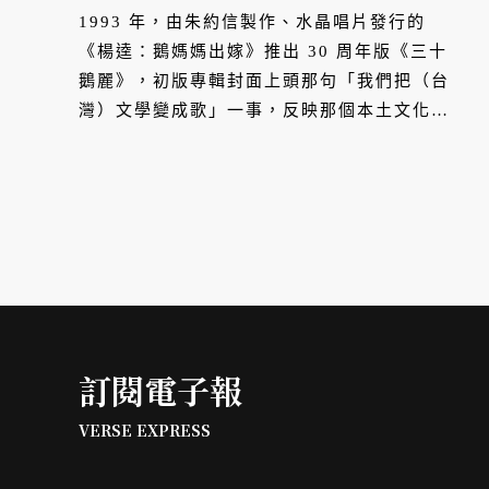
1993 年，由朱約信製作、水晶唱片發行的
《楊逵：鵝媽媽出嫁》推出 30 周年版《三十
鵝麗》，初版專輯封面上頭那句「我們把（台
灣）文學變成歌」一事，反映那個本土文化開
始昂揚的時代。
訂閱電子報
VERSE EXPRESS