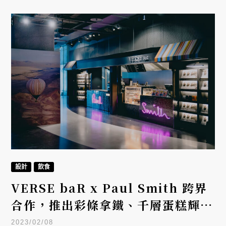
作。
設計
飲食
VERSE baR x Paul Smith 跨界
合作，推出彩條拿鐵、千層蛋糕輝映
城市文化光譜
2023/02/08