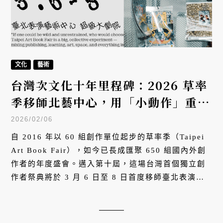
文化
藝術
台灣次文化十年里程碑：2026 草率
季移師北藝中心，用「小動作」重寫
獨立創作新篇章
2026/02/06
自 2016 年以 60 組創作單位起步的草率季（Taipei
Art Book Fair），如今已長成匯聚 650 組國內外創
作者的年度盛會。邁入第十屆，這場台灣首個獨立創
作者祭典將於 3 月 6 日至 8 日首度移師臺北表演藝
術中心。今年以「小動作 Ctrl + Y」為題，在超級大
劇院內搭建一座實驗藝術的洞穴，邀大眾透過閱讀、
翻頁、停留等微小動作，共同完成這場大型的集體創