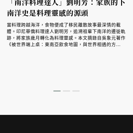
「南洋料理達人」劉明芳：家族的下
南洋史是料理靈感的源頭
生
當料理跨越海洋，食物便成了移民離散故事最深情的載
體。印尼華僑料理達人劉明芳，追溯祖輩下南洋的遷徙軌
跡，將家族歲月轉化為料理靈感。本文摘錄自吳象元著作
、
《被世界端上桌：東南亞飲食地圖，與世界相遇的方
式》，帶您從故事出發，探索南洋飲食文化在世界深耕與
交融的原因。