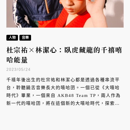
人物
音樂
杜宗祐×林潔心：臥虎藏龍的千禧嘻
哈能量
2023/05/24
千禧年後出生的杜宗祐和林潔心都是透過各種串流平
台，聆聽饒舌音樂長大的嘻哈囝。一個已從《大嘻哈
時代》畢業，一個來自 AKB48 Team TP，兩人作為
新一代的嘻哈囝，將在這個新的大嘻哈時代，探索更
多可能性。