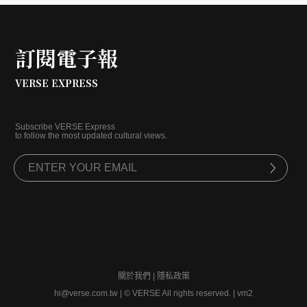
訂閱電子報
VERSE EXPRESS
Subscribe VERSE Express
to follow the most updated cultural views.
關於我們
|
隱私政策
hi@verse.com.tw
|
© VERSE All rights reserved. | vm2