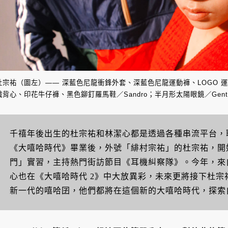
杜宗祐（圖左）—— 深藍色尼龍衝鋒外套、深藍色尼龍運動褲、LOGO 運
織背心、印花牛仔褲、黑色鉚釘羅馬鞋／Sandro；半月形太陽眼鏡／Gentle 
千禧年後出生的杜宗祐和林潔心都是透過各種串流平台，
《大嘻哈時代》畢業後，外號「緋村宗祐」的杜宗祐，開
門」實習，主持熱門街訪節目《耳機糾察隊》。今年，來自 AK
心也在《大嘻哈時代 2》中大放異彩，未來更將接下杜宗
新一代的嘻哈囝，他們都將在這個新的大嘻哈時代，探索