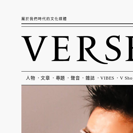
屬於我們時代的文化媒體
人物
文章
專題
聲音
雜誌
VIBES
V Sho