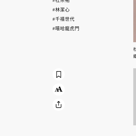
#杜宗祐
#林潔心
#千禧世代
#嘻哈龍虎門