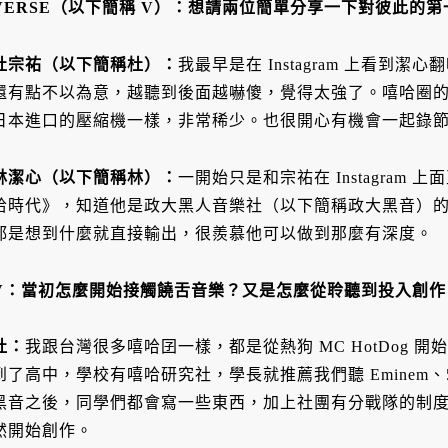
VERSE（以下簡稱 V）：想請兩位簡單分享一下對彼此的第
杜宗祐（以下簡稱杜）：
我最早是在 Instagram 上看到潔心翻唱
還有點不以為意，越聽到後面越嚇傻，覺得太強了。嘻哈圈
日本進口的壓縮機一樣，非常稀少。也很開心有機會一起錄
林潔心（以下簡稱林）：
一開始只是和宗祐在 Instagram
哈時代》，知道他是政大黑人音樂社（以下簡稱政大黑音）
都是想到什麼就直接輸出，很羨慕他可以做到那麼有深度。
V：當初怎麼開始接觸饒舌音樂？又是怎麼從聆聽到投入創作
杜：
我跟台灣很多嘻哈囝一樣，都是從熱狗 MC HotDog
到了高中，學校有嘻哈研究社，學長就推薦我們聽 Eminem、50 C
黑音之後，同學們都會寫一些東西，加上社團有分戰隊的制
然開始創作。