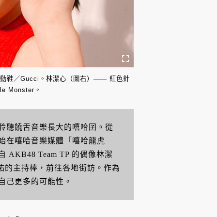
動鞋／Gucci。林潔心（圖右）—— 紅色針
Monster。
聆聽饒舌音樂長大的嘻哈囝。從
始在嘻哈音樂媒體「嘻哈龍虎
B48 Team TP 的偶像林潔
祐的主持棒，前往各地街訪。作為
自己更多的可能性。