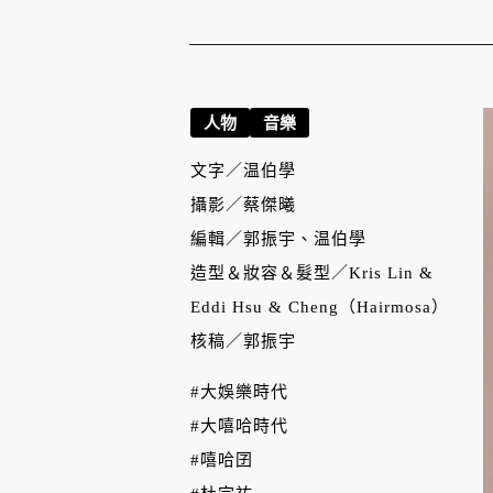
人物
音樂
文字／
温伯學
攝影／
蔡傑曦
編輯／
郭振宇、温伯學
造型＆妝容＆髮型／
Kris Lin &
Eddi Hsu & Cheng（Hairmosa）
核稿／
郭振宇
#大娛樂時代
#大嘻哈時代
#嘻哈囝