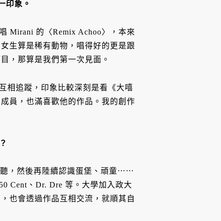
一印象。
 Mirani 的〈Remix Achoo〉，本來
的女生算是稀有動物，唱得好的更是跟
節目，那算是我們第一次見面。
 上面互相追蹤，印象比較深刻是看《大嘻
的成員，也滿喜歡他的作品。我的創作
？
 開始聽，然後再陸續認識蛋堡、頑童⋯⋯
ent、Dr. Dre 等。大學加入政大
度，也會透過作品互相交流，就順其自