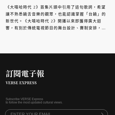
《大嘻哈時代 2》首集片頭中引用了這句歌詞，希望
讓不熟悉饒舌音樂的觀眾，也能認識掌握「台饒」的
新世代。《大嘻哈時代 2》開播以來即獲得廣大迴
響，有別於傳統電視節目的舞台設計、賽制安排，樹
立了新的典範，不只在嘻哈圈內引起討論，更再度掀
起選秀熱潮。大膽突破常規的製作團隊親自為我們揭
祕，選秀節目不只可以像演唱會，更能像 NBA 那
般，成為一年一度的競技聯盟。
訂閱電子報
VERSE EXPRESS
Subscribe VERSE Express
to follow the most updated cultural views.