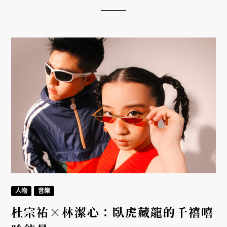
人物
音樂
杜宗祐×林潔心：臥虎藏龍的千禧嘻