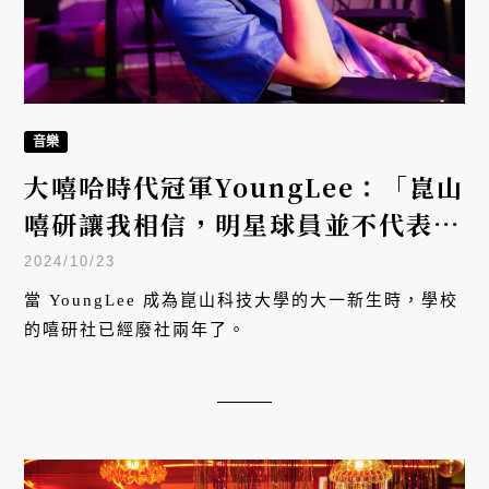
音樂
大嘻哈時代冠軍YoungLee：「崑山
嘻研讓我相信，明星球員並不代表一
切。」
2024/10/23
當 YoungLee 成為崑山科技大學的大一新生時，學校
的嘻研社已經廢社兩年了。