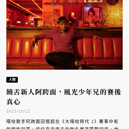
人物
饒舌新人阿跨面，風光少年兄的賽後
真心
2023/10/12
嘻哈歌手阿跨面回憶起在《大嘻哈時代 2》賽事中有