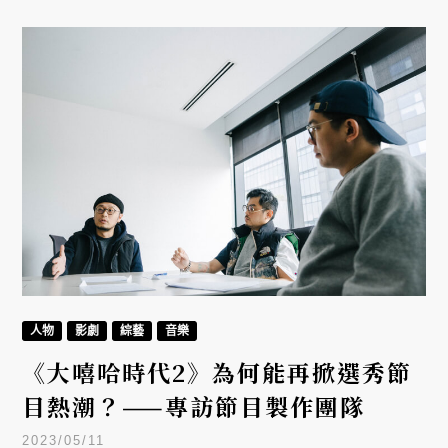
人物
影劇
綜藝
音樂
《大嘻哈時代2》為何能再掀選秀節
目熱潮？——專訪節目製作團隊
2023/05/11