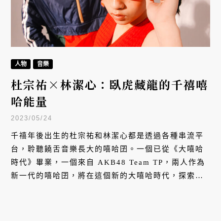
人物
音樂
杜宗祐×林潔心：臥虎藏龍的千禧嘻
哈能量
2023/05/24
千禧年後出生的杜宗祐和林潔心都是透過各種串流平
台，聆聽饒舌音樂長大的嘻哈囝。一個已從《大嘻哈
時代》畢業，一個來自 AKB48 Team TP，兩人作為
新一代的嘻哈囝，將在這個新的大嘻哈時代，探索更
多可能性。