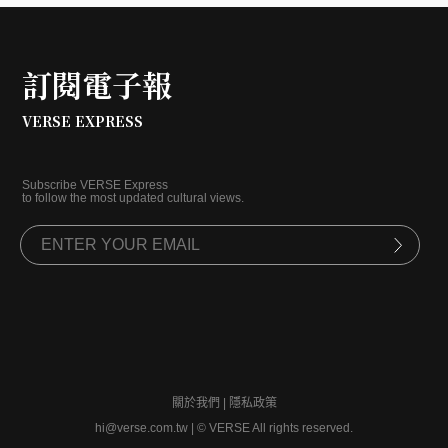
訂閱電子報
VERSE EXPRESS
Subscribe VERSE Express
to follow the most updated cultural views.
關於我們
|
隱私政策
hi@verse.com.tw
|
© VERSE All rights reserved.