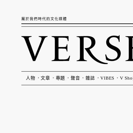
屬於我們時代的文化媒體
人物
文章
專題
聲音
雜誌
VIBES
V Sho