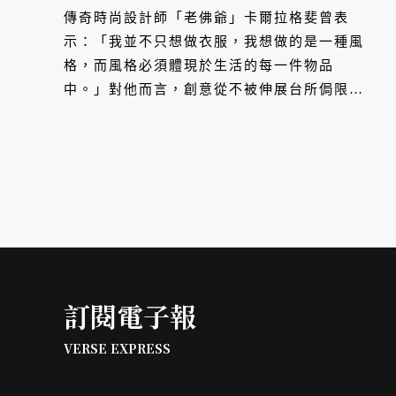
傳奇時尚設計師「老佛爺」卡爾拉格斐曾表
示：「我並不只想做衣服，我想做的是一種風
格，而風格必須體現於生活的每一件物品
中。」對他而言，創意從不被伸展台所侷限，
而是一場全方位的風格實踐。從飲料瓶身、彩
妝設計、平價時尚聯名、到創立藝術書店，他
以驚人的創造力打破領域藩籬。透過每一次跨
界，卡爾拉格斐成功將瞬息萬變的靈感，淬鍊
成一種跨越時空的當代美學符號。
訂閱電子報
VERSE EXPRESS