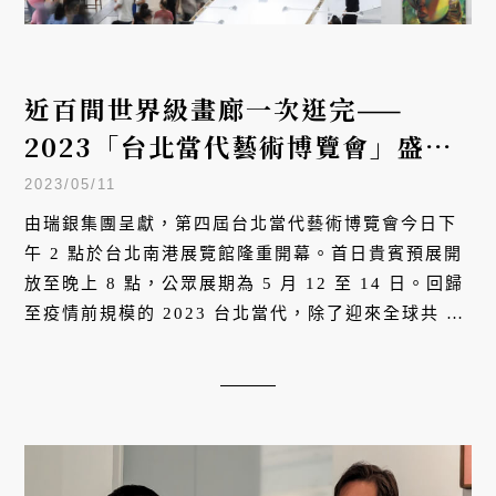
近百間世界級畫廊一次逛完——
2023「台北當代藝術博覽會」盛大
開幕
2023/05/11
由瑞銀集團呈獻，第四屆台北當代藝術博覽會今日下
午 2 點於台北南港展覽館隆重開幕。首日貴賓預展開
放至晚上 8 點，公眾展期為 5 月 12 至 14 日。回歸
至疫情前規模的 2023 台北當代，除了迎來全球共 90
間世界級畫廊的堅強陣容，也將為本地及國際藏家、
藝術愛好者呈現豐富的系列節目。作為當代藝術市場
的東亞樞紐，台北當代為區域及國際藏家提供了一個
絕佳機會，得以探索活躍的台北藝壇及其持續繁榮成
長的藝術市場。