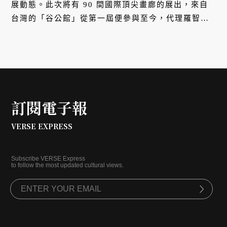
展動態。此次將有 90 間國際頂尖畫廊的展出，來自
台灣的「谷公館」從第一屆便參與至今，代理羅智
信、韋嘉、劉安民、蔣勳等人作品，旗下擅長水墨媒
材的簡翊洪更是近年最受矚目的藝術家之一。年度藝
術盛會開幕在即，谷公館負責人谷浩宇與藝術家簡翊
洪此刻坐在自家畫廊內，沖好下午的第一杯咖啡，與
我們聊聊對於台北當代的觀察，與對彼此的認識。
訂閱電子報
VERSE EXPRESS
Subscribe VERSE Express
to follow the most updated cultural views.