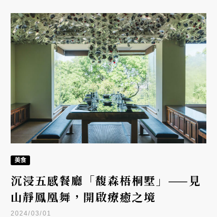
美食
沉浸五感餐廳「馥森梧桐墅」——見
山靜鳳凰舞，開啟療癒之境
2024/03/01