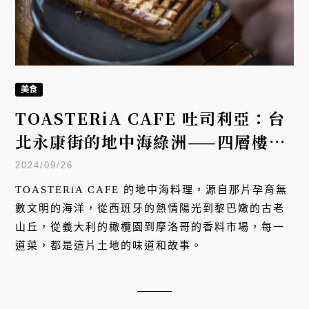
美食
TOASTERiA CAFE 吐司利亞：台
北永康街的地中海綠洲——四層樓的
異國之旅，從早到晚全天候餐酒享受
2024/09/26
TOASTERiA CAFE 的地中海料理，源自那片孕育無
數文明的海洋，從西班牙的熱情陽光到黎巴嫩的古老
山丘，從義大利的橄欖園到摩洛哥的香料市場，每一
道菜，都是這片土地的味道和故事。