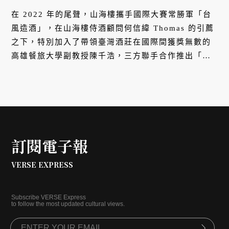
在 2022 年的尾聲，山海樓攜手國際大賽常勝軍「台
風造酒」，在山海樓侍酒顧問何信緯 Thomas 的引薦
之下，特別加入了帶領臺灣酒莊在國際間獲獎無數的
高雄餐旅大學副教授陳千浩，三方聯手合作推出「山
神風埔桃酒風味桶啤酒」限量 1500 瓶，每瓶售價新
臺幣 380 元，僅在山海樓限定販售，獨特豐醇的滋味
絕對滿足酒迷們的期待。
訂閱電子報
VERSE EXPRESS
Subscribe VERSE Express
to follow the most updated cultural views.