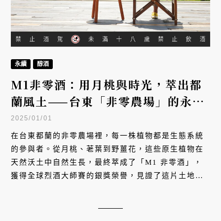
永續
醇酒
M1非零酒：用月桃與時光，萃出都
蘭風土——台東「非零農場」的永續
實踐
2025/01/01
在台東都蘭的非零農場裡，每一株植物都是生態系統
的參與者。從月桃、荖葉到野薑花，這些原生植物在
天然沃土中自然生長，最終萃成了「M1 非零酒」，
獲得全球烈酒大師賽的銀獎榮譽，見證了這片土地的
美好可能。