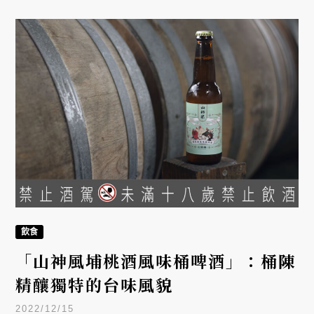
飲食
「山神風埔桃酒風味桶啤酒」：桶陳
精釀獨特的台味風貌
2022/12/15