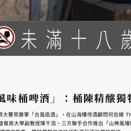
風味桶啤酒」：桶陳精釀獨
國際大賽常勝軍「台風造酒」，在山海樓侍酒顧問何信緯 Th
餐旅大學副教授陳千浩，三方聯手合作推出「山神風埔桃酒