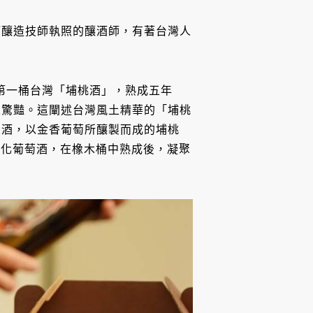
酒釀造技師執照的釀酒師，有著台灣人
出第一桶台灣「埔桃酒」，熟成五年
人驚豔。這闡述台灣風土精華的「埔桃
用酒，以金香葡萄所釀製而成的埔桃
，屬強化葡萄酒，在橡木桶中熟成後，凝聚