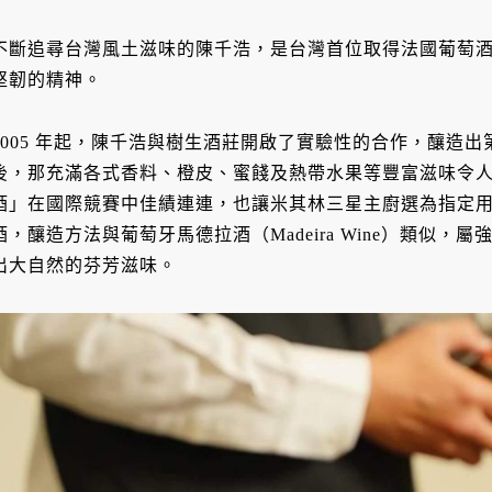
不斷追尋台灣風土滋味的陳千浩，是台灣首位取得法國葡萄
堅韌的精神。
2005 年起，陳千浩與樹生酒莊開啟了實驗性的合作，釀造
後，那充滿各式香料、橙皮、蜜餞及熱帶水果等豐富滋味令
酒」在國際競賽中佳績連連，也讓米其林三星主廚選為指定
酒，釀造方法與葡萄牙馬德拉酒（Madeira Wine）類似
出大自然的芬芳滋味。