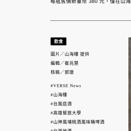
每瓶售價新臺幣 380 元，僅在
飲食
圖片／
山海樓 提供
編輯／
崔兆慧
核稿／
郭璈
#VERSE News
#山海樓
#台風造酒
#高雄餐旅大學
#山神風埔桃酒風味桶啤酒
#台灣地酒