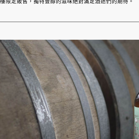
山海樓限定販售，獨特豐醇的滋味絕對滿足酒迷們的期待。