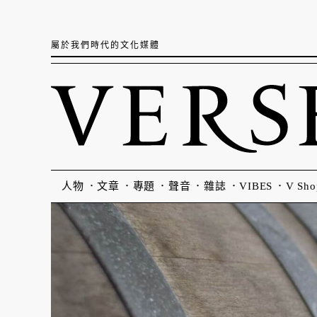
屬於我們時代的文化媒體
人物
文章
專題
聲音
雜誌
VIBES
V Sho