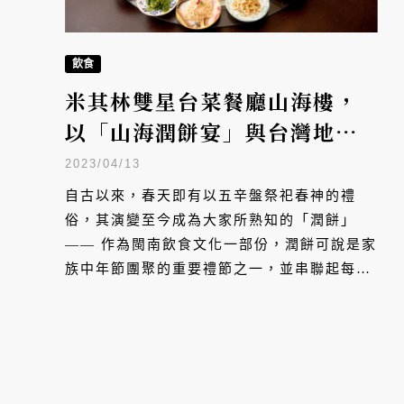
飲食
米其林雙星台菜餐廳山海樓，
以「山海潤餅宴」與台灣地酒
打造春日美好家宴
2023/04/13
自古以來，春天即有以五辛盤祭祀春神的禮
俗，其演變至今成為大家所熟知的「潤餅」
—— 作為閩南飲食文化一部份，潤餅可說是家
族中年節團聚的重要禮節之一，並串聯起每個
人之間的情誼。不斷致力於傳承臺菜文化的山
海樓，今年春季將這份溫暖的家宴情感端上了
桌，帶來「山海潤餅宴」六人合菜，菜色包含
各式臺灣小吃以及可自由選擇臺灣地酒餐酒搭
配或是無酒精調飲搭配。