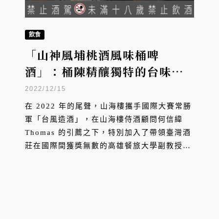
飲食
「山神風埔桃酒風味桶啤
酒」：桶陳精釀獨特的台味風
貌
2022/12/15
在 2022 年的尾聲，山海樓攜手國際大賽常勝
軍「台風造酒」，在山海樓侍酒顧問何信緯
Thomas 的引薦之下，特別加入了帶領臺灣酒
莊在國際間獲獎無數的高雄餐旅大學副教授陳
千浩，三方聯手合作推出「山神風埔桃酒風味
桶啤酒」限量 1500 瓶，每瓶售價新臺幣 380
元，僅在山海樓限定販售，獨特豐醇的滋味絕
對滿足酒迷們的期待。