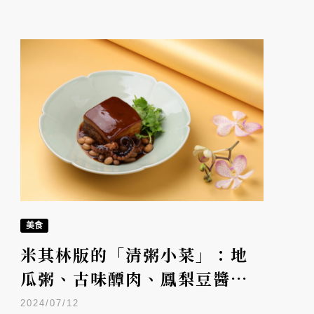
美食
米其林版的「清粥小菜」：地
瓜粥、古味醰肉、鳳梨豆醬台
灣野菜，山海樓喚起台灣味蕾
2024/07/12