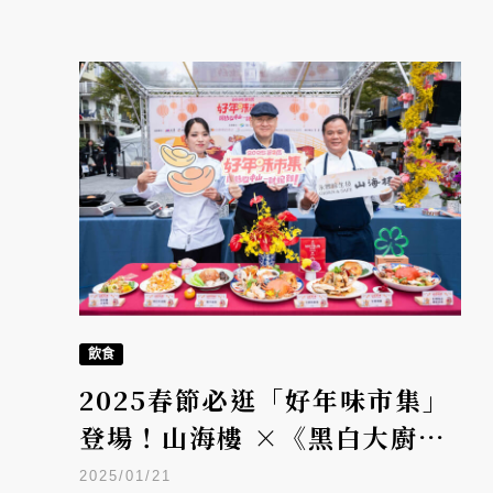
飲食
2025春節必逛「好年味市集」
登場！山海樓 ×《黑白大廚》
鄭智善主廚揭開序幕，精彩市
2025/01/21