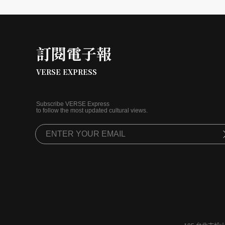
訂閱電子報
VERSE EXPRESS
Subscribe VERSE Express
to follow the most updated cultural views.