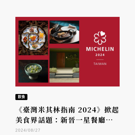
飲食
《臺灣米其林指南 2024》掀起
美食界話題：新晉一星餐廳的
崛起、冰品站上舞台，永續綠
2024/08/27