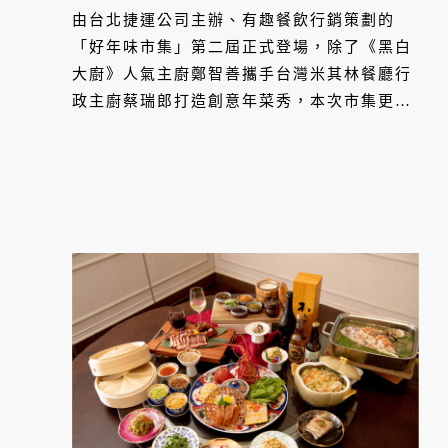
集四大亮點一次看
由台北捷運公司主辦、有趣餐飲行銷策劃的
「好年味市集」第二屆正式登場，除了《黑白
大廚》人氣主廚鄭智善攜手台灣米其林餐廳行
政主廚蔡瑞郎打造創意年菜秀，本次市集更集
結超過 60 家文創、手作、服飾、美食品牌，
一起來看看！