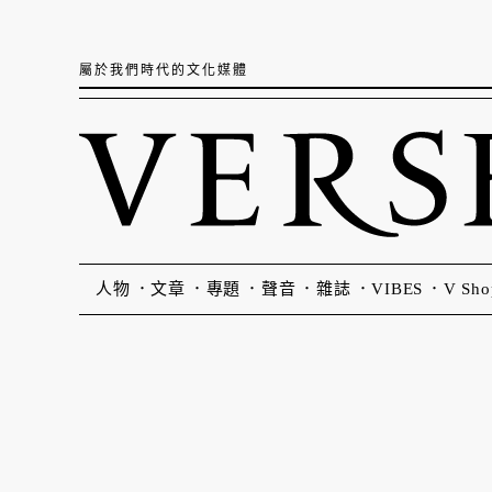
屬於我們時代的文化媒體
人物
文章
專題
聲音
雜誌
VIBES
V Sho