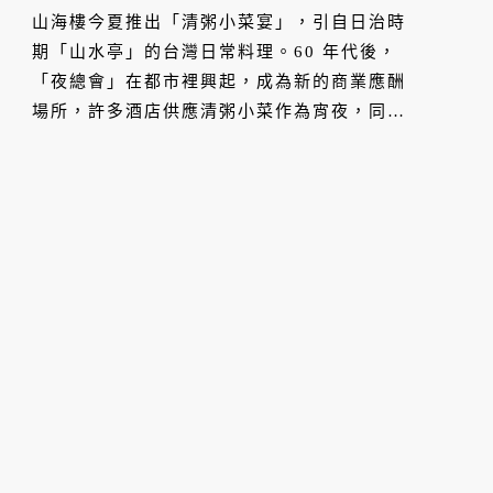
記憶
山海樓今夏推出「清粥小菜宴」，引自日治時
期「山水亭」的台灣日常料理。60 年代後，
「夜總會」在都市裡興起，成為新的商業應酬
場所，許多酒店供應清粥小菜作為宵夜，同時
還有歌唱表演；「清粥小菜」變成從晨間至夜
場，皆受到歡迎的餐廳類型，至今亦同。