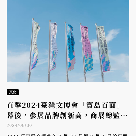
文化
直擊2024臺灣文博會「寶島百面」
幕後，參展品牌創新高，商展總監黃
昱禎看見臺灣文創力
2024/08/30