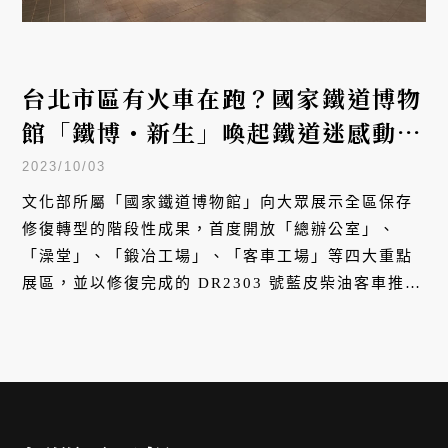
台北市區有火車在跑？國家鐵道博物
館「鐵博・新生」喚起鐵道迷感動記
憶
2023/10/03
文化部所屬「國家鐵道博物館」向大眾展示全區保存
修復轉型的階段性成果，首度開放「總辦公室」、
「澡堂」、「鍛冶工場」、「客車工場」等四大重點
展區，並以修復完成的 DR2303 號藍皮柴油客車推出
試乘體驗，體會鐵道文化的深厚底蘊。