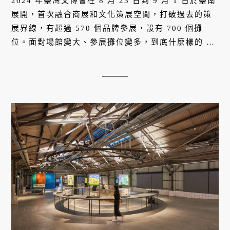
2024 年臺灣文博會在 8 月 23 日到 9 月 1 日於臺南
展開，首次融合商展和文化策展空間，打破過去的策
展界線，有超過 570 個品牌參展，設有 700 個攤
位。面對場館變大、參展攤位變多，到底什麼樣的 IP
和文創品牌可以代表臺灣文化特色？黃昱禎以商展角
度來看，今年的文博會規模正折射出臺灣的「多元
性」為國內文創產業的發展優勢，也充分回應本屆主
題「寶島百面」，傳遞出這塊寶島交雜而多樣的文化
特色。