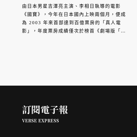
卡？
由日本男星吉澤亮主演、李相日執導的電影
《國寶》，今年在日本國內上映兩個月，便成
為 2003 年來首部達到百億票房的「真人電
影」，年度票房成績僅次於榜首《劇場版「鬼
滅之刃」無限城篇：第一章 猗窩座再襲》，影
史票房則陸續超越《崖上的波妞》、《鈴芽之
旅》和《捍衛戰士：獨行俠》等人氣作品，衝
進日本影史前 15 名，並將代表日本角逐
2026 奧斯卡最佳國際影片。
訂閱電子報
VERSE EXPRESS