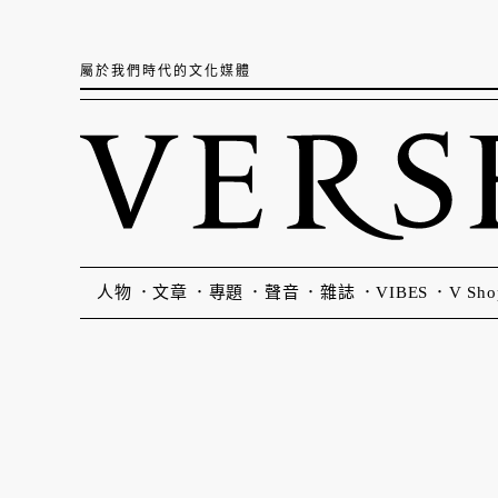
屬於我們時代的文化媒體
人物
文章
專題
聲音
雜誌
VIBES
V Sho