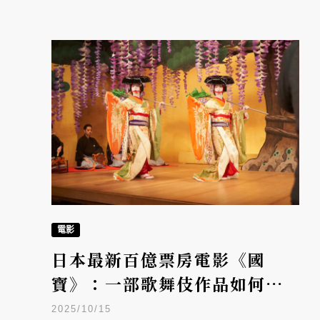
電影
日本最新百億票房電影《國
寶》：一部歌舞伎作品如何掀
起波瀾並代表日本角逐奧斯
2025/10/15