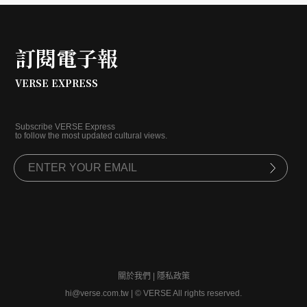
訂閱電子報
VERSE EXPRESS
Subscribe VERSE Express
to follow the most updated cultural views.
關於我們
|
隱私政策
hi@verse.com.tw
|
© VERSE All rights reserved.