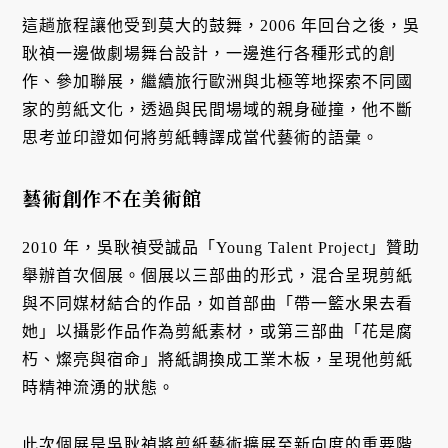
這趟旅程讓他受到莫大的鼓舞，2006 年回台之後，吳
耿禎一邊做劇場舞台設計，一邊進行各種形式的創
作、參加聯展，繼續旅行歐洲與北極等地探索不同國
家的剪紙文化，透過與民間場域的親身碰撞，他不斷
思考並印證如何將剪紙轉譯成當代藝術的語彙。
藝術創作不在美術館
2010 年，吳耿禎受誠品「Young Talent Project」贊助
舉辦首次個展。個展以三部曲的形式，混合呈現剪紙
與不同媒材結合的作品，如首部曲「帶一籃水果去看
她」以攝影作品作為剪紙素材，或第三部曲「花是腐
朽、燦亮與宿命」將紙調換成工業木板，呈現他剪紙
時精神流湧的狀態。
此次個展是吳耿禎將剪紙藝術擴展至新向度的重要階