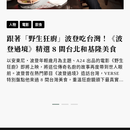
人物
電影
飲食
跟著「野生狂廚」波登吃台灣！《波
登過境》精選 8 間台北和基隆美食
以安東尼・波登年輕歲月為主題、A24 出品的電影《野生
狂廚》即將上映，將這位傳奇名廚的故事再度帶到世人眼
前。波登曾在熱門節目《波登過境》造訪台灣，VERSE
特別盤點他來過 8 間台灣美食，重溫狂廚鏡頭下最真實、
道地的台味記憶。