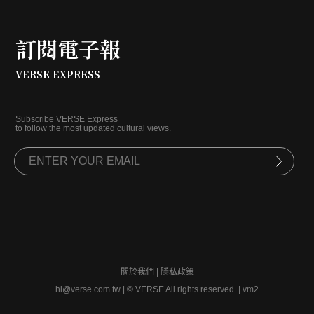
訂閱電子報
VERSE EXPRESS
Subscribe VERSE Express
to follow the most updated cultural views.
關於我們
|
隱私政策
hi@verse.com.tw
|
© VERSE All rights reserved. | vm2