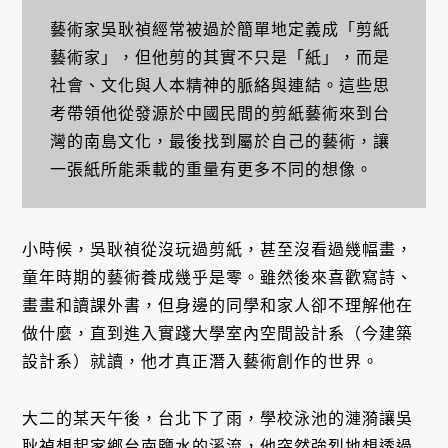
藝術家吳耿禎經常被過於簡單地定義成「剪紙
藝術家」，但他剪的其實不只是「紙」，而是
社會、文化與人本精神的脈絡與連結。這些思
考帶領他從發源於中國民間的剪紙藝術來到台
灣的南島文化，最後找到屬於自己的藝術，讓
一張紙所能乘載的重量有更多不同的想像。
小時候，吳耿禎從沒玩過剪紙，甚至沒看過幾幅畫，
童年時期的藝術養成幾乎是零。雖然後來喜歡寫詩、
畫畫和讀課外書，但身邊的同學和家人卻不理解他在
做什麼，直到進入實踐大學室內空間設計系（今建築
設計系）就讀，他才真正潛入藝術創作的世界。
大二的某天午後，台北下了雨，學校泳池的漣漪讓吳
耿禎想起家鄉台南鹽水的溪流，他突然強烈地想透過