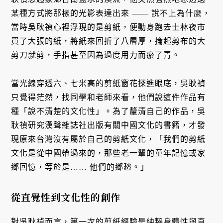
某種方式將那樣的光影表達出來 —— 說不上為什麼，
當時吳耿禎心裡浮現的是剪紙，便動身跑去士林夜市
買了大張的紙，將紙來回折了八層厚，掄起剪布的大
剪刀就剪，手指甚至因為過度用力而瘀了青。
當光線穿透六、七米高的剪紙窗花探進眼底，吳耿禎
只覺得茫然，找同學和老師來看，他們說這件作品有
種「說不清楚的文化性」。為了釐清自己的作品，吳
耿禎研究漢聲雜誌社出版有關中國文化的書籍，才發
現原來台灣沒有屬於自己的剪紙文化，「我們的剪紙
文化是從中國帶過來的，那些老一輩的童年記憶或家
鄉回憶，等於是…… 他們的鄉愁。」
從直覺性到文化性的創作
對吳耿禎而言，第一次的剪紙經驗是純粹身體性與直