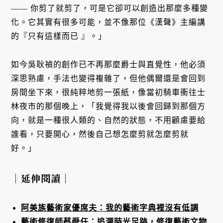
—— 你剪了就剪了，可是它卻可以創造出那麼多種變
化。它其實有很多可能，並不像那位《漢聲》主編講
的『只有這樣而已 』。」
如今吳耿禎的創作已不再那麼爵士與直覺性，他必須
深思熟慮，手法也變得複雜了，但他偶爾還是會回到
房間坐下來，很純粹地剪一張紙，像當初騎車衝往士
林夜市的那個晚上，「我覺得我以後會回歸到那個方
向，就是一種很人類的、自然的狀態，不用顧慮要給
誰看，只要開心，然後自己想怎麼剪就怎麼剪就
好。」
｜延伸閱讀｜
阿美族藝術家優席夫：我的藝術字典裡沒有低調
藝術修復師蔡舜任：追溯時光足跡，修復藝術文物