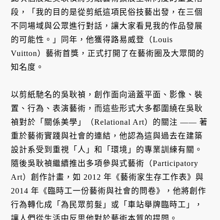
段，「我的目的是從剪紙這項民俗技藝出發，在三個
不同場域與公眾進行對話，讓大家看見我的作品發展
的可能性。」同年，他獲得路易威登（Louis
Vuitton）藝術首獎，正式打開了在藝術圈及大眾間的
知名度。
以剪紙馳名的吳耿禎，創作面向涵蓋平面、影像、裝
置、行為、表演藝術，而這些形式大多都圍繞在吳耿
禎對於「關係美學」（Relational Art）的關注 —— 著
重於藝術實踐與社會的連結，他認為這與過去在建築
設計系受到重視「人」和「環境」的專業訓練有關。
隨後吳耿禎繼續推出多項參與式藝術（Participatory
Art）創作計畫，如 2012 年《藝術家生存工作表》與
2014 年《臨時工一份藝術與社會的問卷》，他將創作
行為轉化成「為民眾剪髮」或「車站舉牌臨時工」，
讓人們從生活中反思他對於藝術本質的提問。