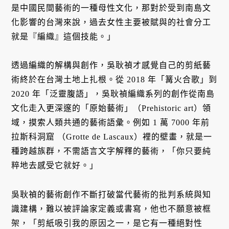
是中國民間藝術的一種母性文化，那對於受到南島文
化影響的台灣來說，過去女性主要被賦與的社會分工
就是『編織』這個技能。」
透過編織的解構與創作，吳耿禎才感覺自己的剪紙藝
術終於在台灣土地上扎根。從 2018 年「篝火合歌」到
2020 年「泛靈腹語」，吳耿禎編織系列的創作從南島
文化走入更深邃的「原始藝術」（Prehistoric art）領
域，摸索人類共通的藝術語彙。例如 1 萬 7000 年前
拉斯科洞窟 （Grotte de Lascaux）裡的壁畫，就是一
種跨越族群，不需語言文字解釋的藝術，「你只要純
粹地去感受它就好。」
吳耿禎的藝術創作不斷打破當代藝術的批判系統與知
識建構，難以被評論家定義或書寫，他也不願意被框
架，「剪紙吸引我的原因之一，是它有一種絕對性