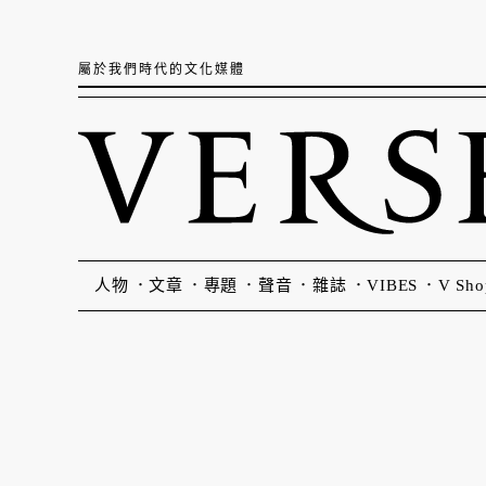
屬於我們時代的文化媒體
人物
文章
專題
聲音
雜誌
VIBES
V Sho