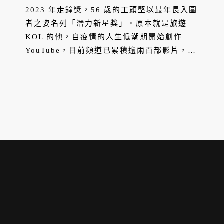
2023 年走鐘獎，56 歲的工頭堅以最年長入圍
者之姿名列「潛力新星獎」。原本就是旅遊
KOL 的他，自疫情的人生低潮期開始創作
YouTube，目前頻道已累積逾兩百部影片，近
18 萬訂閱。從資深旅遊專家轉型當起
YouTuber，經歷了哪些摸索？可以給任何新
出發的 YouTuber 什麼啟示？