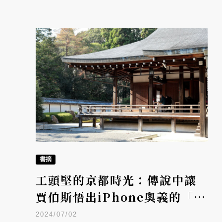
書摘
工頭堅的京都時光：傳說中讓
賈伯斯悟出iPhone奧義的「西
芳寺」到底有什麼魅力？
2024/07/02