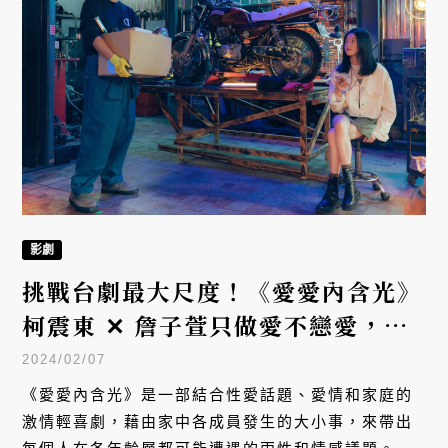
影劇
挑戰台劇最大尺度！《愛愛內含光》
柯震東 ✕ 詹子萱只做愛不戀愛，巫
建和 ✕ 林哲熹男男CP嗑到好上頭
2024/02/07
《愛愛內含光》是一部結合性愛話題、愛情和家庭的
激情輕喜劇，藉由家中各成員發生的大小事，來帶出