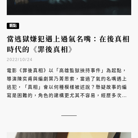
觀點
當逃獄嫌犯遇上過氣名嘴：在後真相
時代的《罪後真相》
2022/10/24
電影《罪後真相》以「高雄監獄挾持事件」為起點，
導演陳奕甫與編劇葉乃菁思索，當過了氣的名嘴遇上
逃犯，「真相」會以何種模樣被述說？懸疑故事的編
寫是困難的，角色的建構更尤其不容易，經歷多次挫
敗與修改、中途拍攝懸疑犯罪影集《沉默的真相》，
也才驚覺推動故事的，與促使自己創作的緣由相同，
都是「執念」。