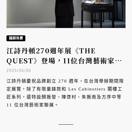
鐘錶珠寶
江詩丹頓270週年展《THE
QUEST》登場，11位台灣藝術家帶
來聯展
2025/06/06
江詩丹頓慶祝品牌創立 270 週年，在台灣舉辦期間限
定展覽，除了有限量錶款和 Les Cabinotiers 閣樓工
匠系列，還特設顏振發、陳啓村、朱振南及方序中等
11 位台灣藝術家聯展。