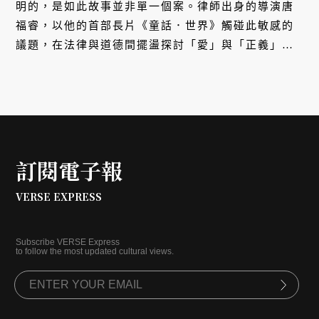
明的，是如此故事並非單一個案。律師出身的導演唐
福睿，以他的首部長片《童話．世界》觸碰此敏感的
議題，在法律與道德間擺盪探討「愛」與「正義」模
糊的定義。而揣摩著受害者的心境轉折，初次主演電
影的江宜蓉更希望透過這個故事，讓同樣因此被沈默
的男男女女停止自責。
訂閱電子報
VERSE EXPRESS
Subscribe VERSE Express
to follow the most updated cultural views.