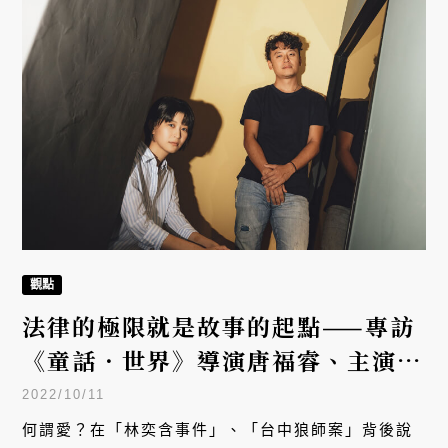
觀點
法律的極限就是故事的起點——專訪
《童話．世界》導演唐福睿、主演江
宜蓉
2022/10/11
何謂愛？在「林奕含事件」、「台中狼師案」背後說