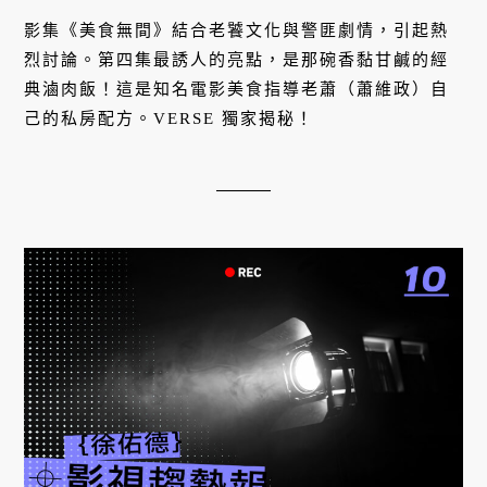
影集《美食無間》結合老饕文化與警匪劇情，引起熱
烈討論。第四集最誘人的亮點，是那碗香黏甘鹹的經
典滷肉飯！這是知名電影美食指導老蕭（蕭維政）自
己的私房配方。VERSE 獨家揭秘！