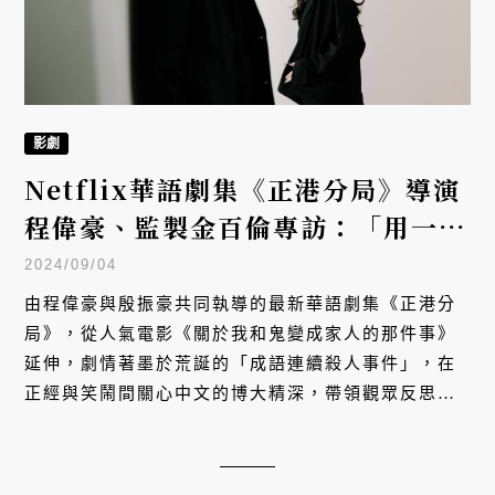
影劇
Netflix華語劇集《正港分局》導演
程偉豪、監製金百倫專訪：「用一部
影集，讓大家體驗中文字的美好！」
2024/09/04
由程偉豪與殷振豪共同執導的最新華語劇集《正港分
局》，從人氣電影《關於我和鬼變成家人的那件事》
延伸，劇情著墨於荒誕的「成語連續殺人事件」，在
正經與笑鬧間關心中文的博大精深，帶領觀眾反思縮
語現象，近期於 Netflix 播映後很快便登上台灣收視
率榜第一名。然而，不單是劇情讓人出乎意料，這齣
戲的創作歷程，也同樣不可思議。