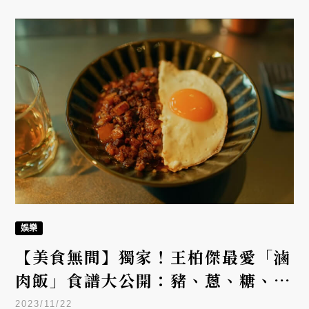
娛樂
【美食無間】獨家！王柏傑最愛「滷
肉飯」食譜大公開：豬、蔥、糖、醬
完美配方
2023/11/22