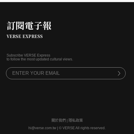
訂閱電子報
VERSE EXPRESS
Subscribe VERSE Express
to follow the most updated cultural views.
關於我們
|
隱私政策
hi@verse.com.tw
|
© VERSE All rights reserved.