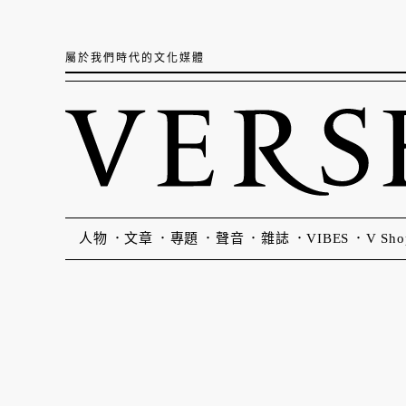
屬於我們時代的文化媒體
人物
文章
專題
聲音
雜誌
VIBES
V Sho