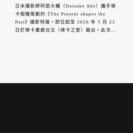
之美
日本攝影師阿部大輔（Daisuke Abe）攜手徠
卡相機策劃的《The Present shapes the
Past》攝影特展，即日起至 2026 年 3 月 23
日於徠卡畫廊台北（徠卡之家）展出。此次展
覽以《shape》與《vague》兩大系列為主
軸，邀請觀者穿梭於現實與抽象之間，探索光
影、形體、時間與存在的微妙關係，更特別呈
現攝影師於台灣拍攝的全新作品，透過 Leica
SL3 與 Leica M10 兩台相機，展現截然不同
的影像美學。