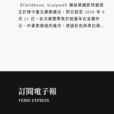
憶與時間流逝，以影像重返童
《Childhood, Sculpted》陳詠華攝影特展現
年現場
正於徠卡臺北畫廊展出，即日起至 2026 年 9
月 21 日。此次展覽聚焦於她童年在宜蘭外
公、外婆家度過的歲月，透過彩色與黑白兩組
系列作品，藉由靜物與空間的影像語言，輕柔
梳理記憶、情緒與時間流逝之間，那份難以言
喻卻無比真實的連結。展覽作品皆有販售，詳
情請洽徠卡臺北畫廊（徠卡之家）。
訂閱電子報
VERSE EXPRESS