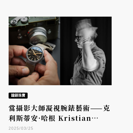
鐘錶珠寶
當攝影大師凝視腕錶藝術——克
利斯蒂安·哈根 Kristian
Haagen × 徠卡腕錶於日內瓦
2025/03/25