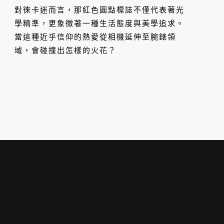
特展《時間切片》
對徠卡迷而言，那紅色圓點標誌不僅代表著光
學精準，更象徵著一種生活態度與美學追求。
當這種近乎信仰的熱愛從相機延伸至腕錶領
域，會碰撞出怎樣的火花？