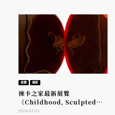
展覽
攝影
徠卡之家最新展覽
《Childhood, Sculpted》
陳詠華攝影特展：承載過往回
2026/07/01