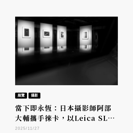
展覽
攝影
當下即永恆：日本攝影師阿部
大輔攜手徠卡，以Leica SL3
與M10捕捉肉眼不可見的影像
2025/11/27